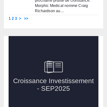
prochaine phase de croissance.
Morphic Medical nomme Craig
Richardson au…
1
2
3
>
>>