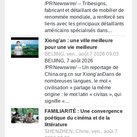
/PRNewswire/ -- Tribesigns,
fabricant et détaillant de mobilier de
renommée mondiale, a renforcé ses
liens avec les principaux détaillants
américains spécialisés dans…
Xiong'an : une ville meilleure
pour une vie meilleure
BEIJING, ven., août 7 2026 09:03
BEIJING, 7 août 2026
/PRNewswire/ -- Un reportage de
China.org.cn sur Xiong'anDans de
nombreuses langues, le mot «
civilisation » partage la même
origine : le mot latin « civitas », qui
signifie «…
FAMILIARITÉ : Une convergence
poétique du cinéma et de la
littérature
SHENZHEN, Chine, ven., août 7