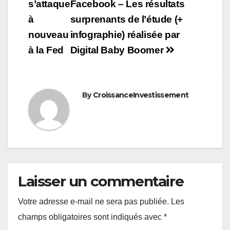
s’attaque
Facebook – Les résultats
l’article
à
surprenants de l’étude (+
nouveau
infographie) réalisée par
à la Fed
Digital Baby Boomer
By
CroissanceInvestissement
Laisser un commentaire
Votre adresse e-mail ne sera pas publiée.
Les
champs obligatoires sont indiqués avec
*