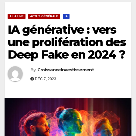
A LA UNE
ACTUS GÉNÉRALE
IA
IA générative : vers
une prolifération des
Deep Fake en 2024 ?
By
CroissanceInvestissement
DÉC 7, 2023