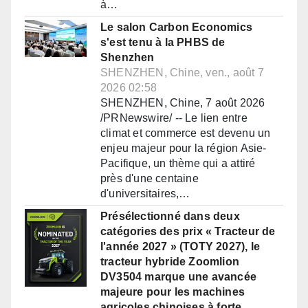
à…
Le salon Carbon Economics
s'est tenu à la PHBS de
Shenzhen
SHENZHEN, Chine, ven., août 7
2026 02:58
SHENZHEN, Chine, 7 août 2026
/PRNewswire/ -- Le lien entre
climat et commerce est devenu un
enjeu majeur pour la région Asie-
Pacifique, un thème qui a attiré
près d'une centaine
d'universitaires,…
Présélectionné dans deux
catégories des prix « Tracteur de
l'année 2027 » (TOTY 2027), le
tracteur hybride Zoomlion
DV3504 marque une avancée
majeure pour les machines
agricoles chinoises à forte