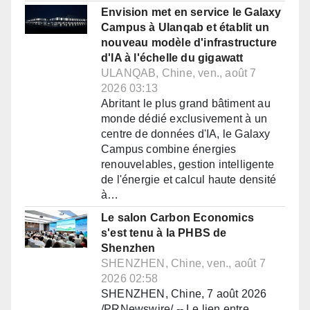
Envision met en service le Galaxy
Campus à Ulanqab et établit un
nouveau modèle d'infrastructure
d'IA à l'échelle du gigawatt
ULANQAB, Chine, ven., août 7
2026 03:13
Abritant le plus grand bâtiment au
monde dédié exclusivement à un
centre de données d'IA, le Galaxy
Campus combine énergies
renouvelables, gestion intelligente
de l'énergie et calcul haute densité
à…
Le salon Carbon Economics
s'est tenu à la PHBS de
Shenzhen
SHENZHEN, Chine, ven., août 7
2026 02:58
SHENZHEN, Chine, 7 août 2026
/PRNewswire/ -- Le lien entre