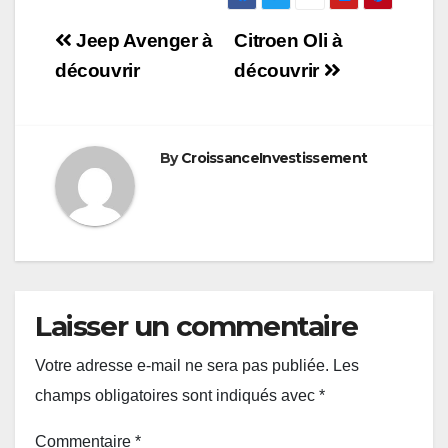
Navigation
Jeep Avenger à
Citroen Oli à
de
découvrir
découvrir
l’article
By
CroissanceInvestissement
Laisser un commentaire
Votre adresse e-mail ne sera pas publiée.
Les
champs obligatoires sont indiqués avec
*
Commentaire
*