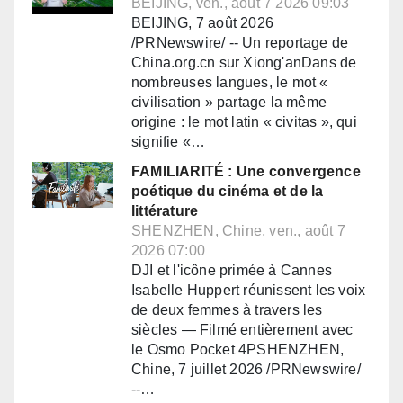
BEIJING, ven., août 7 2026 09:03
BEIJING, 7 août 2026
/PRNewswire/ -- Un reportage de
China.org.cn sur Xiong'anDans de
nombreuses langues, le mot «
civilisation » partage la même
origine : le mot latin « civitas », qui
signifie «…
FAMILIARITÉ : Une convergence
poétique du cinéma et de la
littérature
SHENZHEN, Chine, ven., août 7
2026 07:00
DJI et l'icône primée à Cannes
Isabelle Huppert réunissent les voix
de deux femmes à travers les
siècles — Filmé entièrement avec
le Osmo Pocket 4PSHENZHEN,
Chine, 7 juillet 2026 /PRNewswire/
--…