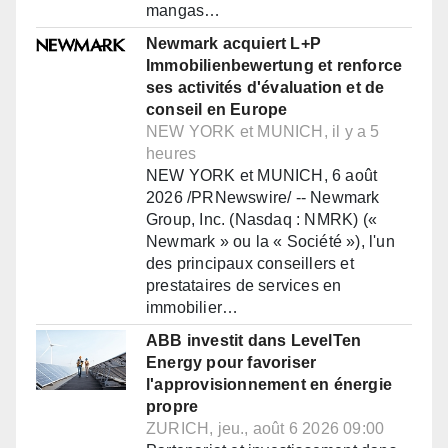
mangas…
Newmark acquiert L+P
Immobilienbewertung et renforce
ses activités d'évaluation et de
conseil en Europe
NEW YORK et MUNICH, il y a 5
heures
NEW YORK et MUNICH, 6 août
2026 /PRNewswire/ -- Newmark
Group, Inc. (Nasdaq : NMRK) («
Newmark » ou la « Société »), l'un
des principaux conseillers et
prestataires de services en
immobilier…
ABB investit dans LevelTen
Energy pour favoriser
l'approvisionnement en énergie
propre
ZURICH, jeu., août 6 2026 09:00