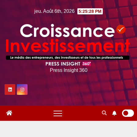
Skip
jeu. Août 6th, 2026
5:25:29 PM
to
content
Press Insight 360