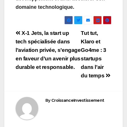
domaine technologique.
Navigation
X-1 Jets, la start up
Tut tut,
de
tech spécialisée dans
Klaro et
l’aviation privée, s’engage
Go4me : 3
l’article
en faveur d’un avenir plus
startups
durable et responsable.
dans l’air
du temps
By
CroissanceInvestissement