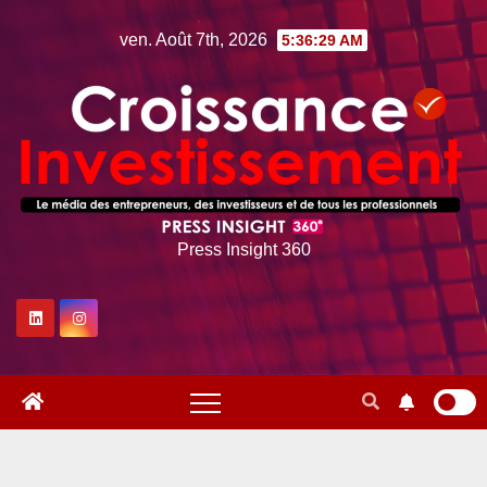
Skip
ven. Août 7th, 2026
5:36:31 AM
to
content
Press Insight 360