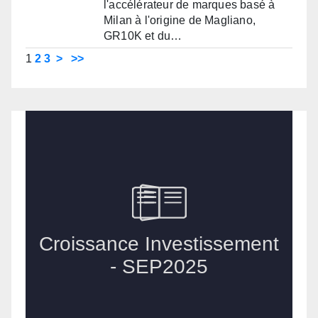
l'accélérateur de marques basé à
Milan à l'origine de Magliano,
GR10K et du…
1
2
3
>
>>