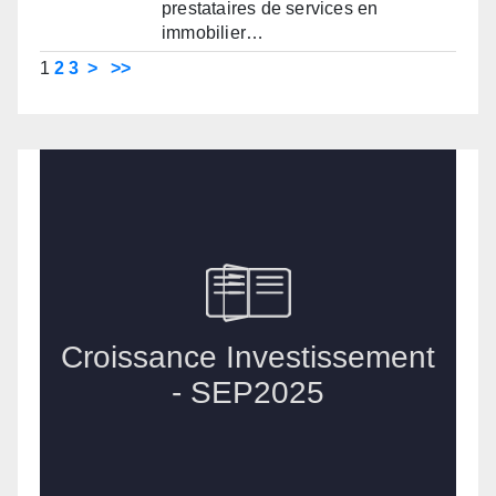
prestataires de services en
immobilier…
1
2
3
>
>>