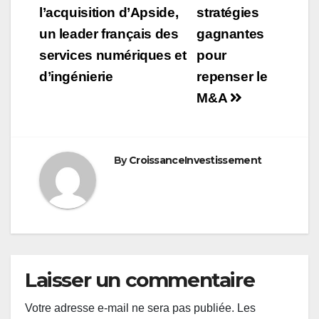
de
l’acquisition d’Apside,
stratégies
un leader français des
gagnantes
l’article
services numériques et
pour
d’ingénierie
repenser le
M&A
By
CroissanceInvestissement
Laisser un commentaire
Votre adresse e-mail ne sera pas publiée.
Les