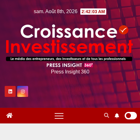
Skip
sam. Août 8th, 2026
2:42:05 AM
to
content
Press Insight 360