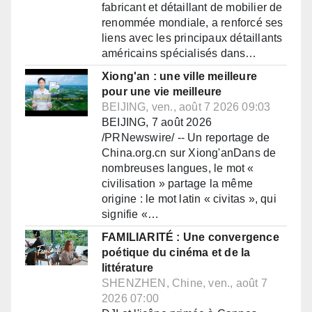
fabricant et détaillant de mobilier de
renommée mondiale, a renforcé ses
liens avec les principaux détaillants
américains spécialisés dans…
Xiong'an : une ville meilleure
pour une vie meilleure
BEIJING, ven., août 7 2026 09:03
BEIJING, 7 août 2026
/PRNewswire/ -- Un reportage de
China.org.cn sur Xiong'anDans de
nombreuses langues, le mot «
civilisation » partage la même
origine : le mot latin « civitas », qui
signifie «…
FAMILIARITÉ : Une convergence
poétique du cinéma et de la
littérature
SHENZHEN, Chine, ven., août 7
2026 07:00