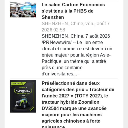
Le salon Carbon Economics
s'est tenu à la PHBS de
Shenzhen
SHENZHEN, Chine, ven., août 7
2026 02:58
SHENZHEN, Chine, 7 août 2026
/PRNewswire/ -- Le lien entre
climat et commerce est devenu un
enjeu majeur pour la région Asie-
Pacifique, un thème qui a attiré
près d'une centaine
d'universitaires,…
Présélectionné dans deux
catégories des prix « Tracteur de
l'année 2027 » (TOTY 2027), le
tracteur hybride Zoomlion
DV3504 marque une avancée
majeure pour les machines
agricoles chinoises à forte
puissance