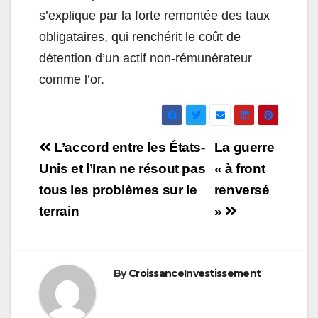
s’explique par la forte remontée des taux
obligataires, qui renchérit le coût de
détention d’un actif non-rémunérateur
comme l’or.
Navigation
L’accord entre les États-
La guerre
de
Unis et l’Iran ne résout pas
« à front
tous les problèmes sur le
renversé
l’article
terrain
»
By
CroissanceInvestissement