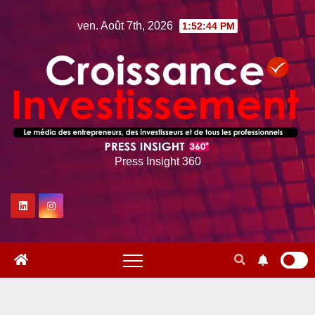
Skip
ven. Août 7th, 2026
1:52:46 PM
to
content
Press Insight 360