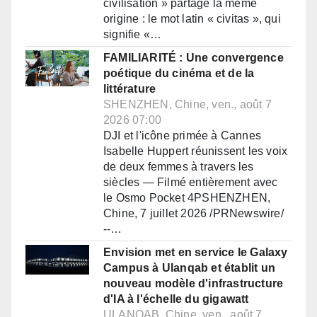
civilisation » partage la même
origine : le mot latin « civitas », qui
signifie «…
FAMILIARITÉ : Une convergence
poétique du cinéma et de la
littérature
SHENZHEN, Chine, ven., août 7
2026 07:00
DJI et l'icône primée à Cannes
Isabelle Huppert réunissent les voix
de deux femmes à travers les
siècles — Filmé entièrement avec
le Osmo Pocket 4PSHENZHEN,
Chine, 7 juillet 2026 /PRNewswire/
--…
Envision met en service le Galaxy
Campus à Ulanqab et établit un
nouveau modèle d'infrastructure
d'IA à l'échelle du gigawatt
ULANQAB, Chine, ven., août 7