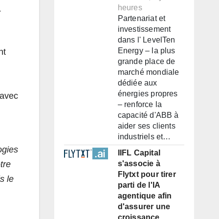
heures
r
Partenariat et
investissement
dans l' LevelTen
Energy – la plus
nt
grande place de
marché mondiale
dédiée aux
énergies propres
 avec
– renforce la
capacité d'ABB à
aider ses clients
industriels et…
ogies
IIFL Capital
tre
s'associe à
Flytxt pour tirer
s le
parti de l'IA
agentique afin
d'assurer une
croissance