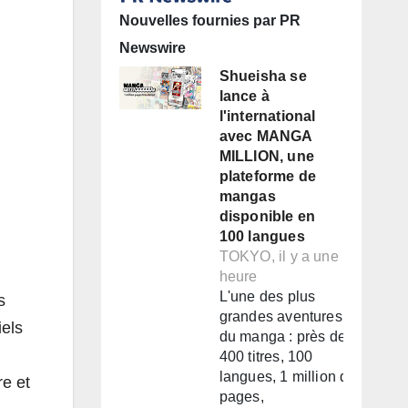
Nouvelles fournies par PR
Newswire
Shueisha se
lance à
l'international
avec MANGA
MILLION, une
plateforme de
mangas
disponible en
100 langues
TOKYO, il y a une
heure
L'une des plus
s
grandes aventures
iels
du manga : près de
400 titres, 100
langues, 1 million de
re et
pages,