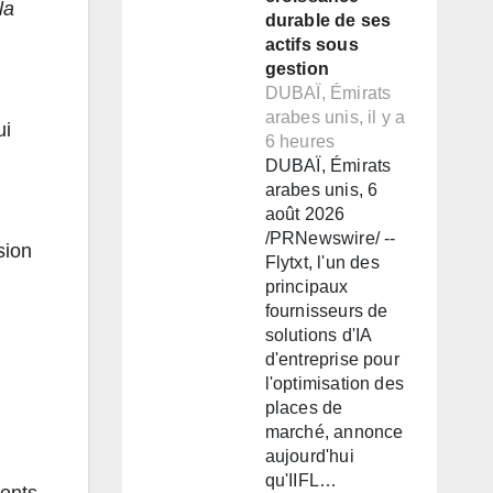
la
durable de ses
actifs sous
gestion
DUBAÏ, Émirats
arabes unis, il y a
ui
6 heures
DUBAÏ, Émirats
arabes unis, 6
août 2026
/PRNewswire/ --
sion
Flytxt, l'un des
principaux
fournisseurs de
solutions d'IA
d'entreprise pour
l'optimisation des
places de
marché, annonce
aujourd'hui
qu'IIFL…
ients