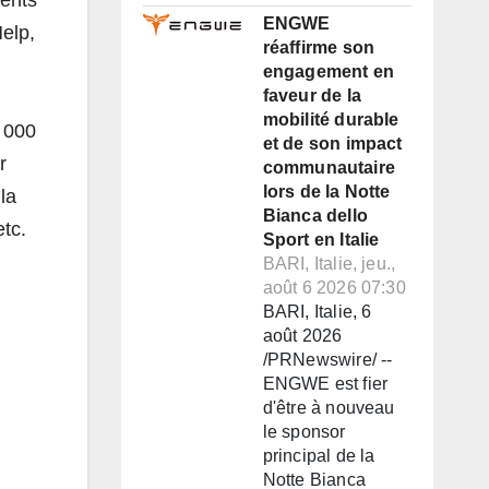
ENGWE
elp,
réaffirme son
engagement en
faveur de la
mobilité durable
3 000
et de son impact
r
communautaire
lors de la Notte
la
Bianca dello
etc.
Sport en Italie
BARI, Italie, jeu.,
août 6 2026 07:30
BARI, Italie, 6
août 2026
/PRNewswire/ --
ENGWE est fier
d'être à nouveau
le sponsor
principal de la
Notte Bianca