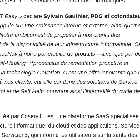
a gestion des services et opérations informatiques.
IT Easy »
déclare
Sylvain Gauthier, PDG et cofondate
ppuie sur une croissance interne et externe, ainsi qu’un
Notre ambition est de proposer à nos clients des
e la disponibilité de leur infrastructure informatique. C
viceNav à notre portefeuille de produits – ainsi que par d
Self-Healing* (*processus de remédiation proactive et
e la technologie Goverlan. C’est une offre innovante que
nos clients, car elle combine des solutions de Service
et de Self-Help, couvrant ainsi l’intégralité du cycle de
itée par Coservit – est une plateforme SaaS spécialisée
ucture informatique, du cloud et des applications. Servic
 Services
», qui informe les utilisateurs sur la santé des