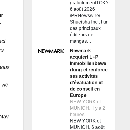
gratuitementTOKYO,
6 août 2026
ur
/PRNewswire/ --
Shueisha Inc., l'un
e
des principaux
éditeurs de
eci
mangas…
es
Newmark
acquiert L+P
Immobilienbewe
 nous
rtung et renforce
ses activités
d'évaluation et
 vie
de conseil en
Europe
NEW YORK et
MUNICH, il y a 2
heures
eNav
NEW YORK et
MUNICH, 6 août