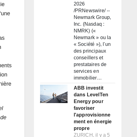
ie
2026
/PRNewswire/ --
u’une
Newmark Group,
Inc. (Nasdaq :
NMRK) («
as
Newmark » ou la
« Société »), l'un
n
des principaux
conseillers et
prestataires de
ments
services en
tion
immobilier…
nière
ABB investit
dans LevelTen
Energy pour
el
favoriser
l'approvisionne
 de
ment en énergie
propre
ZURICH, il y a 5