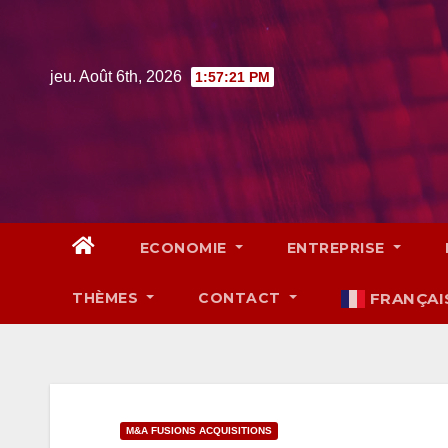
Skip
to
content
jeu. Août 6th, 2026
1:57:22 PM
ECONOMIE
ENTREPRISE
THÈMES
CONTACT
FRANÇAI
M&A FUSIONS ACQUISITIONS