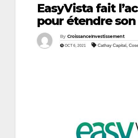
EasyVista fait l’a
pour étendre son 
By
CroissanceInvestissement
,
Cathay Capital
Cose
OCT 6, 2021