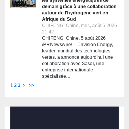
les systèmes énergétiques de
demain grâce à une collaboration
autour de l'hydrogène vert en
Afrique du Sud
CHIFENG, Chine, mer., août 5 2026
21:42
CHIFENG, Chine, 5 août 2026
/PRNewswire/ -- Envision Energy,
leader mondial des technologies
vertes, a annoncé aujourd'hui une
collaboration avec Sasol, une
entreprise internationale
spécialisée…
1
2
3
>
>>