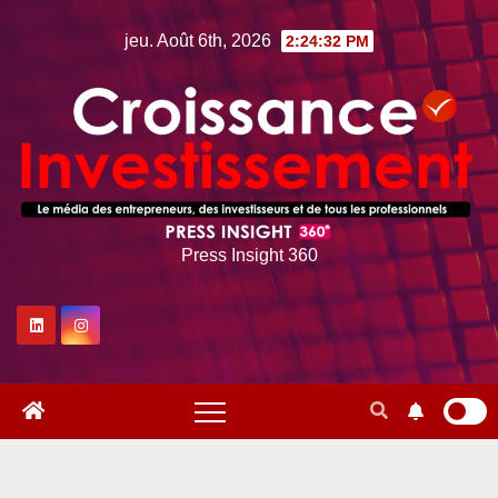
Skip
jeu. Août 6th, 2026
2:24:33 PM
to
content
Press Insight 360