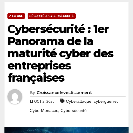
A LA UNE
SÉCURITÉ & CYBERSÉCURITÉ
Cybersécurité : 1er
Panorama de la
maturité cyber des
entreprises
françaises
By
CroissanceInvestissement
,
,
Cyberattaque
cyberguerre
OCT 2, 2025
,
CyberMenaces
Cybersécurité