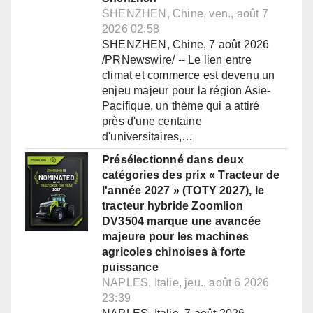
SHENZHEN, Chine, ven., août 7
2026 02:58
SHENZHEN, Chine, 7 août 2026
/PRNewswire/ -- Le lien entre
climat et commerce est devenu un
enjeu majeur pour la région Asie-
Pacifique, un thème qui a attiré
près d'une centaine
d'universitaires,…
Présélectionné dans deux
catégories des prix « Tracteur de
l'année 2027 » (TOTY 2027), le
tracteur hybride Zoomlion
DV3504 marque une avancée
majeure pour les machines
agricoles chinoises à forte
puissance
NAPLES, Italie, jeu., août 6 2026
23:39