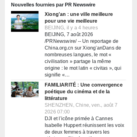
Nouvelles fournies par PR Newswire
Xiong'an : une ville meilleure
pour une vie meilleure
BEIJING, il y a 4 heures
BEIJING, 7 août 2026
/PRNewswire/ -- Un reportage de
China.org.cn sur Xiong'anDans de
nombreuses langues, le mot «
civilisation » partage la même
origine : le mot latin « civitas », qui
signifie «…
FAMILIARITÉ : Une convergence
poétique du cinéma et de la
littérature
SHENZHEN, Chine, ven., août 7
2026 07:00
DJI et l'icône primée à Cannes
Isabelle Huppert réunissent les voix
de deux femmes à travers les