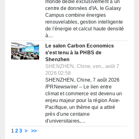
monde dédié exclusivement à un
centre de données d'IA, le Galaxy
Campus combine énergies
renouvelables, gestion intelligente
de l'énergie et calcul haute densité
à…
Le salon Carbon Economics
s'est tenu à la PHBS de
Shenzhen
SHENZHEN, Chine, ven., août 7
2026 02:58
SHENZHEN, Chine, 7 août 2026
/PRNewswire/ -- Le lien entre
climat et commerce est devenu un
enjeu majeur pour la région Asie-
Pacifique, un thème qui a attiré
près d'une centaine
d'universitaires,…
1
2
3
>
>>