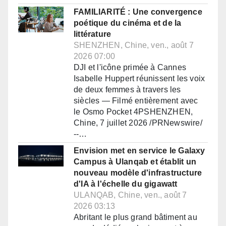
FAMILIARITÉ : Une convergence
poétique du cinéma et de la
littérature
SHENZHEN, Chine, ven., août 7
2026 07:00
DJI et l'icône primée à Cannes
Isabelle Huppert réunissent les voix
de deux femmes à travers les
siècles — Filmé entièrement avec
le Osmo Pocket 4PSHENZHEN,
Chine, 7 juillet 2026 /PRNewswire/
--…
Envision met en service le Galaxy
Campus à Ulanqab et établit un
nouveau modèle d'infrastructure
d'IA à l'échelle du gigawatt
ULANQAB, Chine, ven., août 7
2026 03:13
Abritant le plus grand bâtiment au