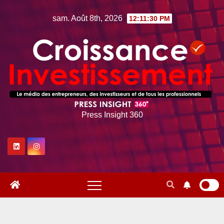
Skip
sam. Août 8th, 2026
12:11:31 PM
to
content
Press Insight 360