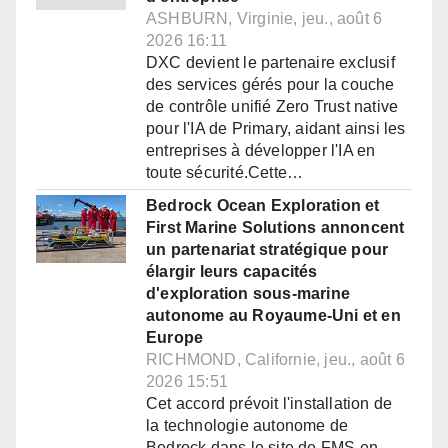
ASHBURN, Virginie, jeu., août 6
2026 16:11
DXC devient le partenaire exclusif
des services gérés pour la couche
de contrôle unifié Zero Trust native
pour l'IA de Primary, aidant ainsi les
entreprises à développer l'IA en
toute sécurité.Cette…
Bedrock Ocean Exploration et
First Marine Solutions annoncent
un partenariat stratégique pour
élargir leurs capacités
d'exploration sous-marine
autonome au Royaume-Uni et en
Europe
RICHMOND, Californie, jeu., août 6
2026 15:51
Cet accord prévoit l'installation de
la technologie autonome de
Bedrock dans le site de FMS en