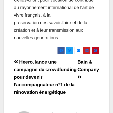
Celles-ci ont pour vocation de contribuer
au rayonnement international de l’art de
vivre français, à la
préservation des savoir-faire et de la
création et à leur transmission aux
nouvelles générations.
Navigation
Heero, lance une
Bain &
de
campagne de crowdfunding
Company
pour devenir
l’article
l’accompagnateur n°1 de la
rénovation énergétique