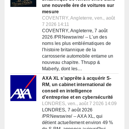
une nouvelle ère de voitures sur
mesure
COVENTRY, Angleterre, ven., août
7 2026 14:11
COVENTRY, Angleterre, 7 août
2026 /PRNewswire/ -- L'un des
noms les plus emblématiques de
l'histoire britannique de la
carrosserie automobile entame un
nouveau chapitre. Thrupp &
Maberly, dont les…
AXA XL s'apprête à acquérir S-
RM, un cabinet international de
conseil en intelligence
d'entreprise et en cybersécurité
LONDRES, ven., août 7 2026 14:09
LONDRES, 7 août 2026
/PRNewswire/ -- AXA XL, qui
détient actuellement environ 49 %
de S-RM, annonce aujourd'hui