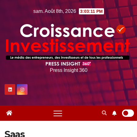
Skip
sam. Août 8th, 2026
3:03:12 PM
to
content
Press Insight 360
Saas