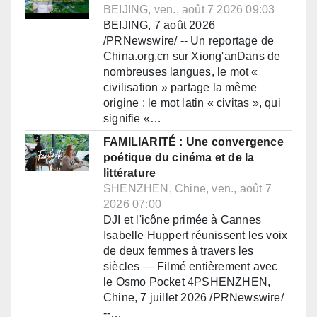
BEIJING, ven., août 7 2026 09:03
BEIJING, 7 août 2026
/PRNewswire/ -- Un reportage de
China.org.cn sur Xiong'anDans de
nombreuses langues, le mot «
civilisation » partage la même
origine : le mot latin « civitas », qui
signifie «…
FAMILIARITÉ : Une convergence
poétique du cinéma et de la
littérature
SHENZHEN, Chine, ven., août 7
2026 07:00
DJI et l'icône primée à Cannes
Isabelle Huppert réunissent les voix
de deux femmes à travers les
siècles — Filmé entièrement avec
le Osmo Pocket 4PSHENZHEN,
Chine, 7 juillet 2026 /PRNewswire/
--…