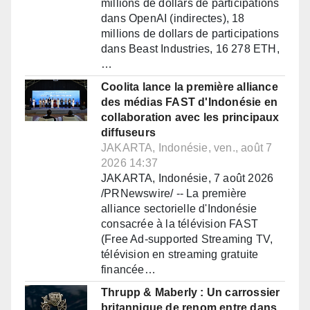
millions de dollars de participations
dans OpenAI (indirectes), 18
millions de dollars de participations
dans Beast Industries, 16 278 ETH,
…
Coolita lance la première alliance
des médias FAST d'Indonésie en
collaboration avec les principaux
diffuseurs
JAKARTA, Indonésie, ven., août 7
2026 14:37
JAKARTA, Indonésie, 7 août 2026
/PRNewswire/ -- La première
alliance sectorielle d'Indonésie
consacrée à la télévision FAST
(Free Ad-supported Streaming TV,
télévision en streaming gratuite
financée…
Thrupp & Maberly : Un carrossier
britannique de renom entre dans