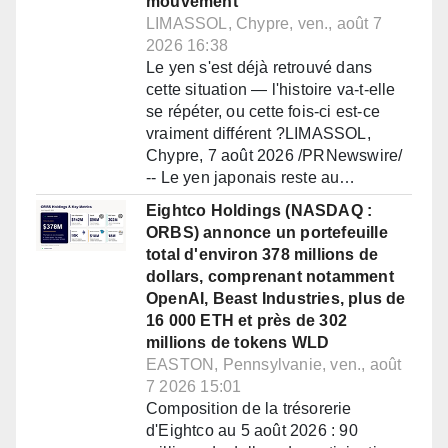
mouvement
LIMASSOL, Chypre, ven., août 7
2026 16:38
Le yen s'est déjà retrouvé dans
cette situation — l'histoire va-t-elle
se répéter, ou cette fois-ci est-ce
vraiment différent ?LIMASSOL,
Chypre, 7 août 2026 /PRNewswire/
-- Le yen japonais reste au…
Eightco Holdings (NASDAQ :
ORBS) annonce un portefeuille
total d'environ 378 millions de
dollars, comprenant notamment
OpenAI, Beast Industries, plus de
16 000 ETH et près de 302
millions de tokens WLD
EASTON, Pennsylvanie, ven., août
7 2026 15:01
Composition de la trésorerie
d'Eightco au 5 août 2026 : 90