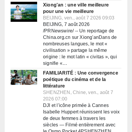
Xiong'an : une ville meilleure
pour une vie meilleure
BEIJING, ven., août 7 2026 09:03
BEIJING, 7 août 2026
/PRNewswire/ -- Un reportage de
China.org.cn sur Xiong'anDans de
nombreuses langues, le mot «
civilisation » partage la même
origine : le mot latin « civitas », qui
signifie «…
FAMILIARITÉ : Une convergence
poétique du cinéma et de la
littérature
SHENZHEN, Chine, ven., août 7
2026 07:00
DJI et l'icône primée à Cannes
Isabelle Huppert réunissent les voix
de deux femmes à travers les
siècles — Filmé entièrement avec
le Osmo Pocket 4PSHENZHEN,