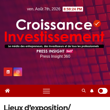
Skip
ven. Août 7th, 2026
8:59:25 PM
to
content
Press Insight 360
Lieux d’exposition/