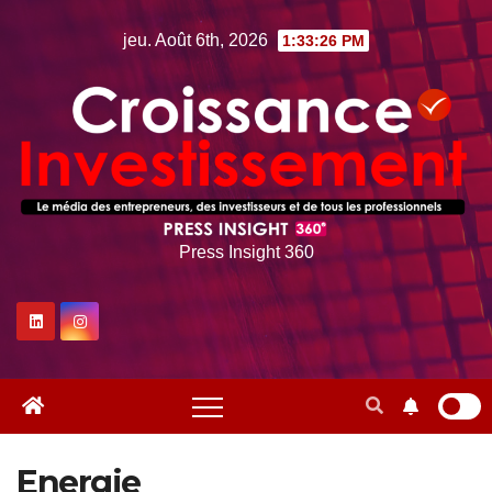
Skip
jeu. Août 6th, 2026
1:33:27 PM
to
content
Press Insight 360
Energie