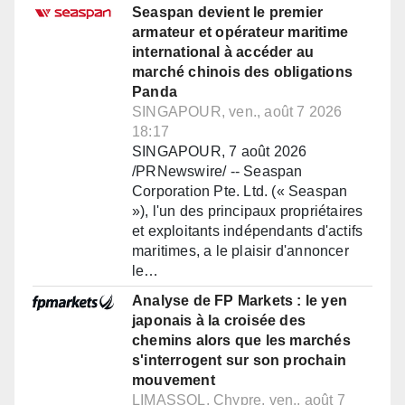
Seaspan devient le premier
armateur et opérateur maritime
international à accéder au
marché chinois des obligations
Panda
SINGAPOUR, ven., août 7 2026
18:17
SINGAPOUR, 7 août 2026
/PRNewswire/ -- Seaspan
Corporation Pte. Ltd. (« Seaspan
»), l'un des principaux propriétaires
et exploitants indépendants d'actifs
maritimes, a le plaisir d'annoncer
le…
Analyse de FP Markets : le yen
japonais à la croisée des
chemins alors que les marchés
s'interrogent sur son prochain
mouvement
LIMASSOL, Chypre, ven., août 7