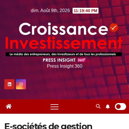
Skip
dim. Août 9th, 2026
11:19:41 PM
to
content
Press Insight 360
E-sociétés de gestion