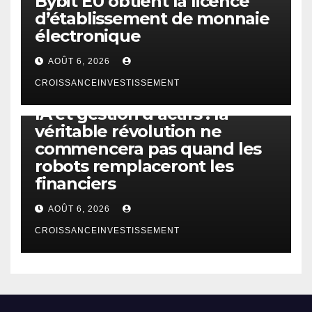
Bybit EU obtient la licence
d’établissement de monnaie
électronique
AOÛT 6, 2026
CROISSANCEINVESTISSEMENT
IA
TECHNOLOGIE
IA et gestion d’actifs : la
véritable révolution ne
commencera pas quand les
robots remplaceront les
financiers
AOÛT 6, 2026
CROISSANCEINVESTISSEMENT