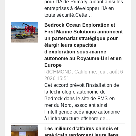
pour l'IA de Primary, aidant ainsi les
entreprises à développer l'IA en
toute sécurité.Cette…
Bedrock Ocean Exploration et
First Marine Solutions annoncent
un partenariat stratégique pour
élargir leurs capacités
d'exploration sous-marine
autonome au Royaume-Uni et en
Europe
RICHMOND, Californie, jeu., août 6
2026 15:51
Cet accord prévoit l'installation de
la technologie autonome de
Bedrock dans le site de FMS en
mer du Nord, associant ainsi
l'intelligence océanique autonome
à l'infrastructure offshore de…
Les milieux d'affaires chinois et
américain renforcent leurs liens