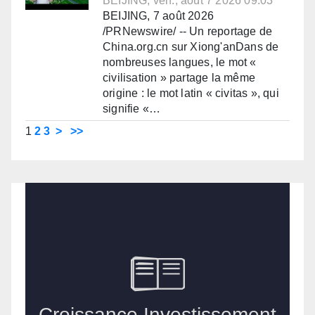
BEIJING, ven., août 7 2026 09:03
BEIJING, 7 août 2026
/PRNewswire/ -- Un reportage de
China.org.cn sur Xiong'anDans de
nombreuses langues, le mot «
civilisation » partage la même
origine : le mot latin « civitas », qui
signifie «…
1
2
3
>
>>