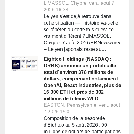
LIMASSOL, Chypre, ven., août 7
2026 16:38
Le yen s'est déjà retrouvé dans
cette situation — l'histoire va-t-elle
se répéter, ou cette fois-ci est-ce
vraiment différent ?LIMASSOL,
Chypre, 7 août 2026 /PRNewswire/
-- Le yen japonais reste au…
Eightco Holdings (NASDAQ :
ORBS) annonce un portefeuille
total d'environ 378 millions de
dollars, comprenant notamment
OpenAI, Beast Industries, plus de
16 000 ETH et près de 302
millions de tokens WLD
EASTON, Pennsylvanie, ven., août
7 2026 15:01
Composition de la trésorerie
d'Eightco au 5 août 2026 : 90
millions de dollars de participations