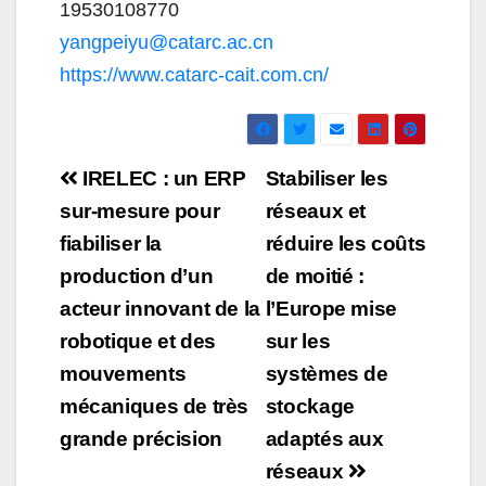
19530108770
yangpeiyu@catarc.ac.cn
https://www.catarc-cait.com.cn/
Navigation
IRELEC : un ERP
Stabiliser les
de
sur-mesure pour
réseaux et
fiabiliser la
réduire les coûts
l’article
production d’un
de moitié :
acteur innovant de la
l’Europe mise
robotique et des
sur les
mouvements
systèmes de
mécaniques de très
stockage
grande précision
adaptés aux
réseaux