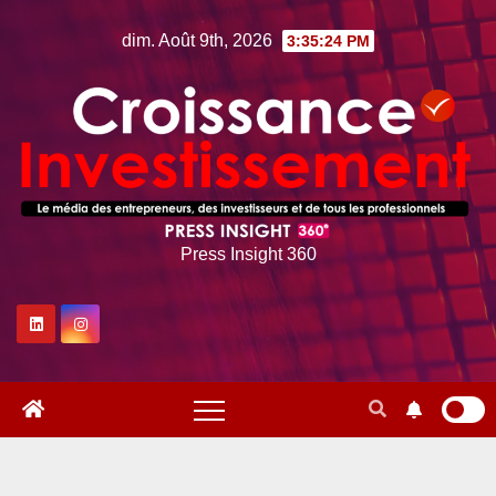
Skip
dim. Août 9th, 2026
3:35:25 PM
to
content
Press Insight 360