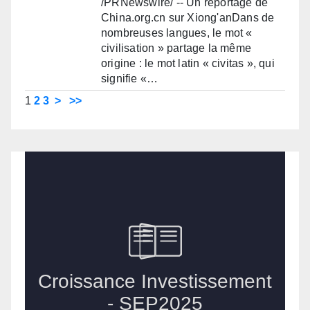
/PRNewswire/ -- Un reportage de
China.org.cn sur Xiong'anDans de
nombreuses langues, le mot «
civilisation » partage la même
origine : le mot latin « civitas », qui
signifie «…
1
2
3
>
>>