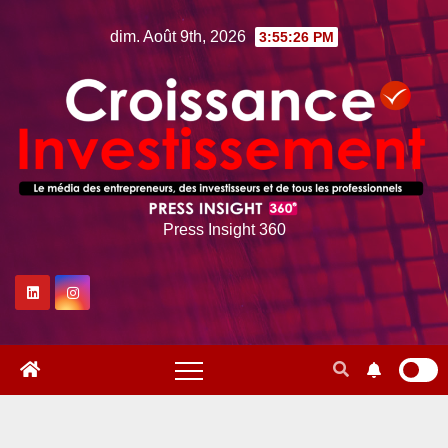
Skip
dim. Août 9th, 2026
3:55:27 PM
to
content
Press Insight 360