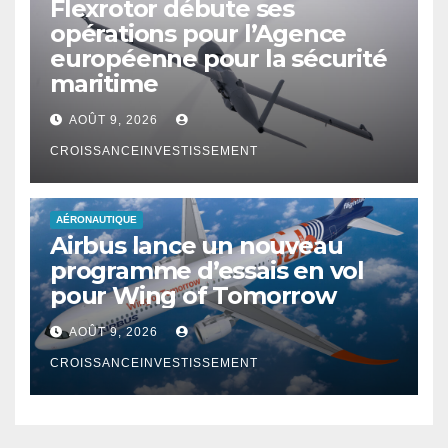
Flexrotor débute ses
opérations pour l’Agence
européenne pour la sécurité
maritime
AOÛT 9, 2026
CROISSANCEINVESTISSEMENT
AÉRONAUTIQUE
Airbus lance un nouveau
programme d’essais en vol
pour Wing of Tomorrow
AOÛT 9, 2026
CROISSANCEINVESTISSEMENT