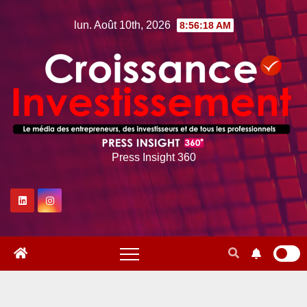
Skip
lun. Août 10th, 2026
8:56:19 AM
to
content
Press Insight 360