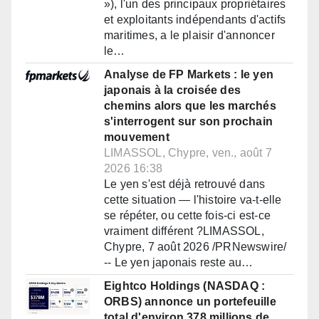
»), l'un des principaux propriétaires
et exploitants indépendants d'actifs
maritimes, a le plaisir d'annoncer
le…
Analyse de FP Markets : le yen
japonais à la croisée des
chemins alors que les marchés
s'interrogent sur son prochain
mouvement
LIMASSOL, Chypre, ven., août 7
2026 16:38
Le yen s'est déjà retrouvé dans
cette situation — l'histoire va-t-elle
se répéter, ou cette fois-ci est-ce
vraiment différent ?LIMASSOL,
Chypre, 7 août 2026 /PRNewswire/
-- Le yen japonais reste au…
Eightco Holdings (NASDAQ :
ORBS) annonce un portefeuille
total d'environ 378 millions de