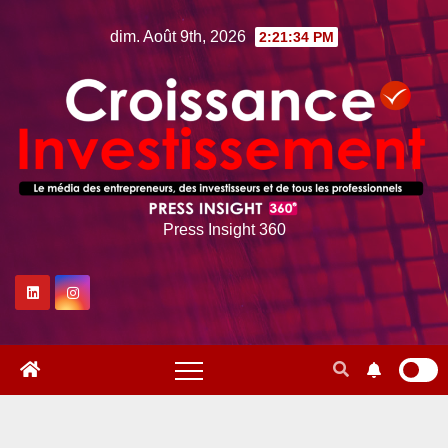
Skip
dim. Août 9th, 2026
2:21:35 PM
to
content
Press Insight 360