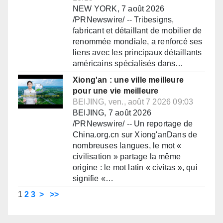
NEW YORK, 7 août 2026
/PRNewswire/ -- Tribesigns,
fabricant et détaillant de mobilier de
renommée mondiale, a renforcé ses
liens avec les principaux détaillants
américains spécialisés dans…
Xiong'an : une ville meilleure
pour une vie meilleure
BEIJING, ven., août 7 2026 09:03
BEIJING, 7 août 2026
/PRNewswire/ -- Un reportage de
China.org.cn sur Xiong'anDans de
nombreuses langues, le mot «
civilisation » partage la même
origine : le mot latin « civitas », qui
signifie «…
1
2
3
>
>>