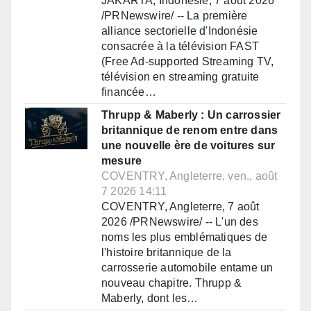
JAKARTA, Indonésie, 7 août 2026
/PRNewswire/ -- La première
alliance sectorielle d'Indonésie
consacrée à la télévision FAST
(Free Ad-supported Streaming TV,
télévision en streaming gratuite
financée…
Thrupp & Maberly : Un carrossier
britannique de renom entre dans
une nouvelle ère de voitures sur
mesure
COVENTRY, Angleterre, ven., août
7 2026 14:11
COVENTRY, Angleterre, 7 août
2026 /PRNewswire/ -- L'un des
noms les plus emblématiques de
l'histoire britannique de la
carrosserie automobile entame un
nouveau chapitre. Thrupp &
Maberly, dont les…