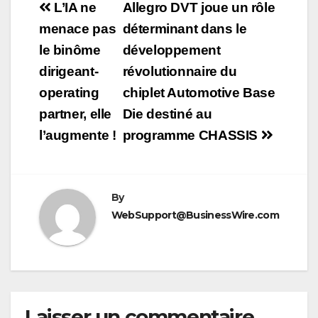
Navigation
L’IA ne
Allegro DVT joue un rôle
de
menace pas
déterminant dans le
le binôme
développement
l’article
dirigeant-
révolutionnaire du
operating
chiplet Automotive Base
partner, elle
Die destiné au
l’augmente !
programme CHASSIS
By
WebSupport@BusinessWire.com
Laisser un commentaire