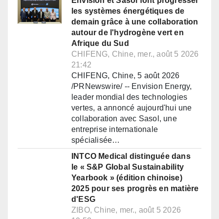
Envision et Sasol font progresser
les systèmes énergétiques de
demain grâce à une collaboration
autour de l'hydrogène vert en
Afrique du Sud
CHIFENG, Chine, mer., août 5 2026
21:42
CHIFENG, Chine, 5 août 2026
/PRNewswire/ -- Envision Energy,
leader mondial des technologies
vertes, a annoncé aujourd'hui une
collaboration avec Sasol, une
entreprise internationale
spécialisée…
INTCO Medical distinguée dans
le « S&P Global Sustainability
Yearbook » (édition chinoise)
2025 pour ses progrès en matière
d'ESG
ZIBO, Chine, mer., août 5 2026