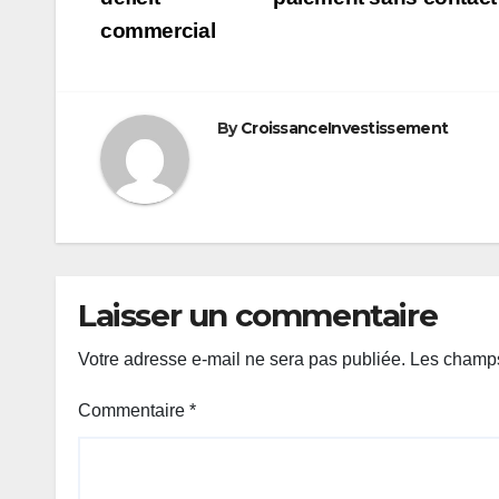
de
commercial
l’article
By
CroissanceInvestissement
Laisser un commentaire
Votre adresse e-mail ne sera pas publiée.
Les champs
Commentaire
*