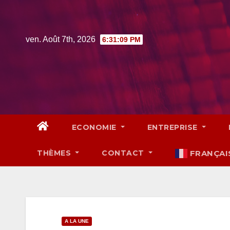
Skip
to
content
ven. Août 7th, 2026
6:31:10 PM
ECONOMIE
ENTREPRISE
THÈMES
CONTACT
FRANÇAI
A LA UNE