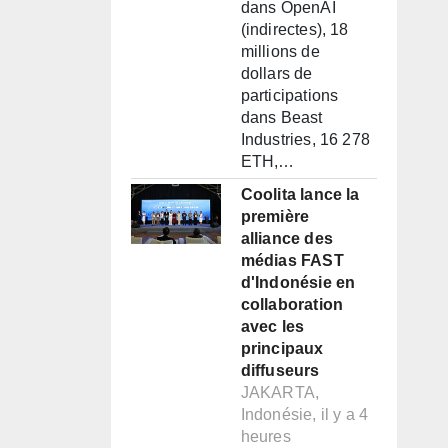
dans OpenAI
(indirectes), 18
millions de
dollars de
participations
dans Beast
Industries, 16 278
ETH,…
Coolita lance la
première
alliance des
médias FAST
d'Indonésie en
collaboration
avec les
principaux
diffuseurs
JAKARTA,
Indonésie, il y a 4
heures