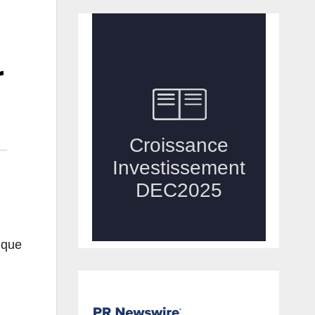
r
nque