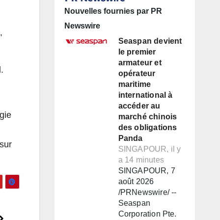
Nouvelles fournies par PR
Newswire
,
Seaspan devient
le premier
armateur et
.
opérateur
maritime
international à
accéder au
gie
marché chinois
des obligations
Panda
 sur
SINGAPOUR, il y
a 14 minutes
SINGAPOUR, 7
août 2026
/PRNewswire/ --
Seaspan
Corporation Pte.