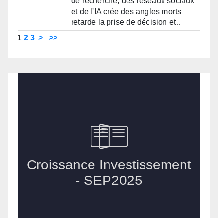
de recherche, des réseaux sociaux
et de l'IA crée des angles morts,
retarde la prise de décision et…
1
2
3
>
>>