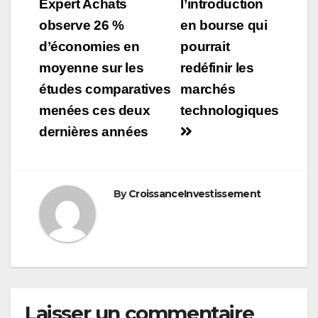
de
Expert Achats
l’introduction
observe 26 %
en bourse qui
l’article
d’économies en
pourrait
moyenne sur les
redéfinir les
études comparatives
marchés
menées ces deux
technologiques
dernières années
By
CroissanceInvestissement
Laisser un commentaire