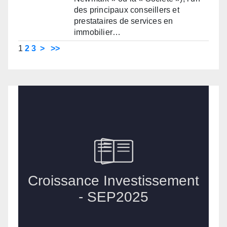
des principaux conseillers et
prestataires de services en
immobilier…
1
2
3
>
>>