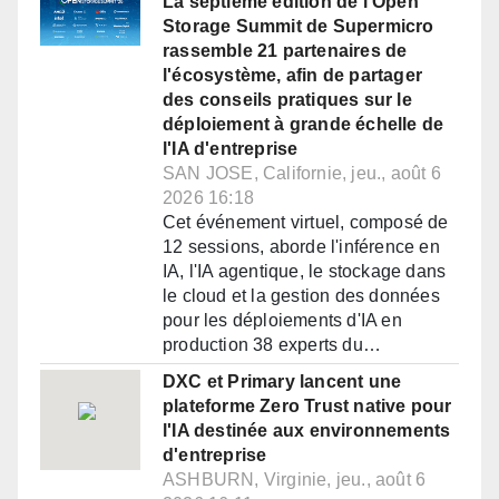
La septième édition de l'Open
Storage Summit de Supermicro
rassemble 21 partenaires de
l'écosystème, afin de partager
des conseils pratiques sur le
déploiement à grande échelle de
l'IA d'entreprise
SAN JOSE, Californie, jeu., août 6
2026 16:18
Cet événement virtuel, composé de
12 sessions, aborde l'inférence en
IA, l'IA agentique, le stockage dans
le cloud et la gestion des données
pour les déploiements d'IA en
production 38 experts du…
DXC et Primary lancent une
plateforme Zero Trust native pour
l'IA destinée aux environnements
d'entreprise
ASHBURN, Virginie, jeu., août 6