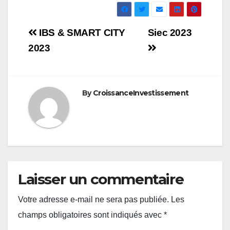
Navigation
IBS & SMART CITY
Siec 2023
de
2023
l’article
By
CroissanceInvestissement
Laisser un commentaire
Votre adresse e-mail ne sera pas publiée.
Les
champs obligatoires sont indiqués avec
*