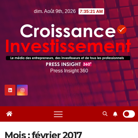
Skip
dim. Août 9th, 2026
7:35:22 AM
to
content
Press Insight 360
Mois :
février 2017