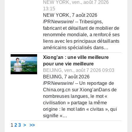
NEW YORK, ven., août 7 2026
13:15
NEW YORK, 7 août 2026
/PRNewswire/ -- Tribesigns,
fabricant et détaillant de mobilier de
renommée mondiale, a renforcé ses
liens avec les principaux détaillants
américains spécialisés dans…
Xiong'an : une ville meilleure
pour une vie meilleure
BEIJING, ven., août 7 2026 09:03
BEIJING, 7 août 2026
/PRNewswire/ -- Un reportage de
China.org.cn sur Xiong'anDans de
nombreuses langues, le mot «
civilisation » partage la même
origine : le mot latin « civitas », qui
signifie «…
1
2
3
>
>>