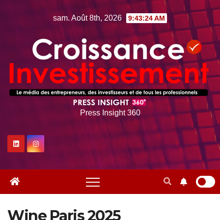
Skip
sam. Août 8th, 2026
9:43:25 AM
to
content
Press Insight 360
Wine Paris 2025