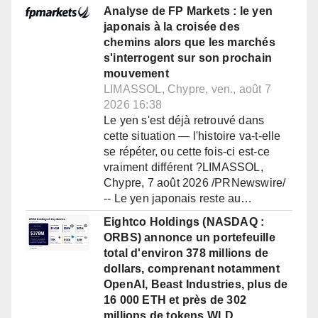
Analyse de FP Markets : le yen
japonais à la croisée des
chemins alors que les marchés
s'interrogent sur son prochain
mouvement
LIMASSOL, Chypre, ven., août 7
2026 16:38
Le yen s'est déjà retrouvé dans
cette situation — l'histoire va-t-elle
se répéter, ou cette fois-ci est-ce
vraiment différent ?LIMASSOL,
Chypre, 7 août 2026 /PRNewswire/
-- Le yen japonais reste au…
Eightco Holdings (NASDAQ :
ORBS) annonce un portefeuille
total d'environ 378 millions de
dollars, comprenant notamment
OpenAI, Beast Industries, plus de
16 000 ETH et près de 302
millions de tokens WLD