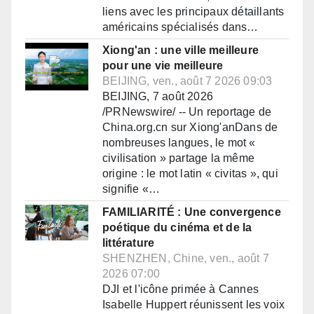
liens avec les principaux détaillants
américains spécialisés dans…
Xiong'an : une ville meilleure
pour une vie meilleure
BEIJING, ven., août 7 2026 09:03
BEIJING, 7 août 2026
/PRNewswire/ -- Un reportage de
China.org.cn sur Xiong'anDans de
nombreuses langues, le mot «
civilisation » partage la même
origine : le mot latin « civitas », qui
signifie «…
FAMILIARITÉ : Une convergence
poétique du cinéma et de la
littérature
SHENZHEN, Chine, ven., août 7
2026 07:00
DJI et l'icône primée à Cannes
Isabelle Huppert réunissent les voix