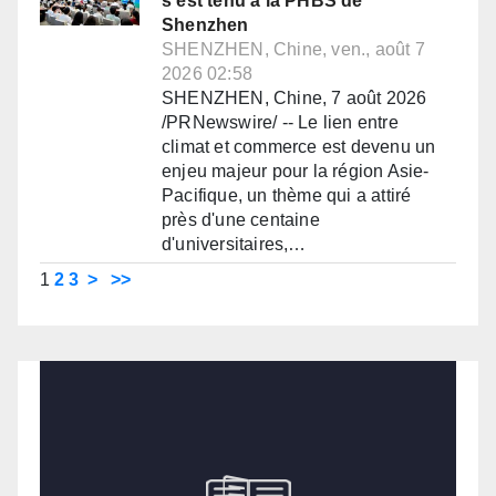
s'est tenu à la PHBS de
Shenzhen
SHENZHEN, Chine, ven., août 7
2026 02:58
SHENZHEN, Chine, 7 août 2026
/PRNewswire/ -- Le lien entre
climat et commerce est devenu un
enjeu majeur pour la région Asie-
Pacifique, un thème qui a attiré
près d'une centaine
d'universitaires,…
1
2
3
>
>>