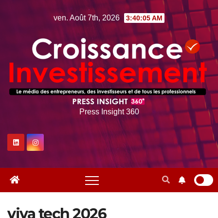
Skip
ven. Août 7th, 2026
3:40:06 AM
to
content
Press Insight 360
viva tech 2026