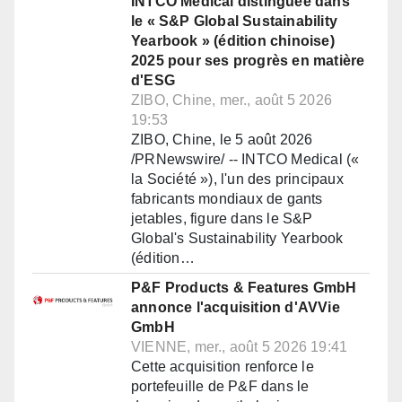
INTCO Medical distinguée dans
le « S&P Global Sustainability
Yearbook » (édition chinoise)
2025 pour ses progrès en matière
d'ESG
ZIBO, Chine, mer., août 5 2026
19:53
ZIBO, Chine, le 5 août 2026
/PRNewswire/ -- INTCO Medical («
la Société »), l'un des principaux
fabricants mondiaux de gants
jetables, figure dans le S&P
Global's Sustainability Yearbook
(édition…
P&F Products & Features GmbH
annonce l'acquisition d'AVVie
GmbH
VIENNE, mer., août 5 2026 19:41
Cette acquisition renforce le
portefeuille de P&F dans le