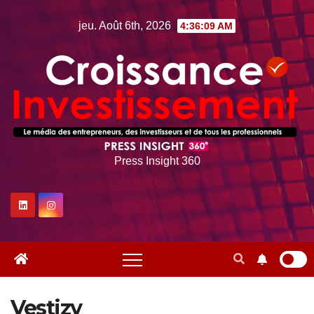
Skip
jeu. Août 6th, 2026
4:36:10 AM
to
content
Press Insight 360
Vestizy