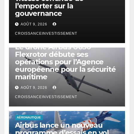
l’emporter sur la
gouvernance
AOÛT 9, 2026
CROISSANCEINVESTISSEMENT
DRONE
Le drone Airbus U030
Flexrotor débute ses
opérations pour l’Agence
européenne pour la sécurité
maritime
AOÛT 9, 2026
CROISSANCEINVESTISSEMENT
AÉRONAUTIQUE
Airbus lance un nouveau
programme d’essais en vol