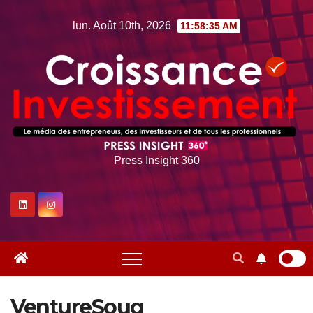
Skip
lun. Août 10th, 2026
11:58:36 AM
to
content
Press Insight 360
VentureSouq