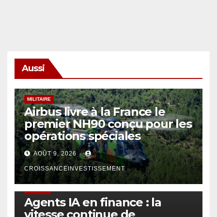
Aussi
MILITAIRE
Airbus livre à la France le
premier NH90 conçu pour les
opérations spéciales
AOÛT 9, 2026
CROISSANCEINVESTISSEMENT
FINTECH
Agents IA en finance : la
vitesse continue de