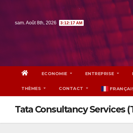
Skip
to
content
sam. Août 8th, 2026
3:12:18 AM
ECONOMIE
ENTREPRISE
THÈMES
CONTACT
FRANÇAI
Tata Consultancy Services (