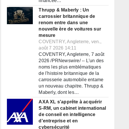
financée…
Thrupp & Maberly : Un
carrossier britannique de
renom entre dans une
nouvelle ère de voitures sur
mesure
COVENTRY, Angleterre, ven.,
août 7 2026 14:11
COVENTRY, Angleterre, 7 août
2026 /PRNewswire/ -- L'un des
noms les plus emblématiques
de l'histoire britannique de la
carrosserie automobile entame
un nouveau chapitre. Thrupp &
Maberly, dont les…
AXA XL s'apprête à acquérir
S-RM, un cabinet international
de conseil en intelligence
d'entreprise et en
cybersécurité