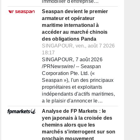
immobilier d'entreprise…
Seaspan devient le premier
armateur et opérateur
maritime international à
accéder au marché chinois
des obligations Panda
SINGAPOUR, ven., août 7 2026
18:17
SINGAPOUR, 7 août 2026
/PRNewswire/ -- Seaspan
Corporation Pte. Ltd. («
Seaspan »), l'un des principaux
propriétaires et exploitants
indépendants d'actifs maritimes,
a le plaisir d'annoncer le…
Analyse de FP Markets : le
yen japonais à la croisée des
chemins alors que les
marchés s'interrogent sur son
prochain mouvement