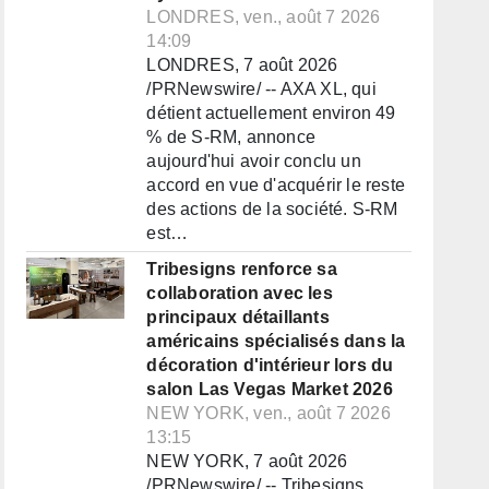
LONDRES, ven., août 7 2026
14:09
LONDRES, 7 août 2026
/PRNewswire/ -- AXA XL, qui
détient actuellement environ 49
% de S-RM, annonce
aujourd'hui avoir conclu un
accord en vue d'acquérir le reste
des actions de la société. S-RM
est…
Tribesigns renforce sa
collaboration avec les
principaux détaillants
américains spécialisés dans la
décoration d'intérieur lors du
salon Las Vegas Market 2026
NEW YORK, ven., août 7 2026
13:15
NEW YORK, 7 août 2026
/PRNewswire/ -- Tribesigns,