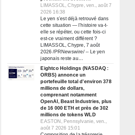
LIMASSOL, Chypre, ven., août 7
2026 16:38
Le yen s'est déjà retrouvé dans
cette situation — l'histoire va-t-
elle se répéter, ou cette fois-ci
est-ce vraiment différent ?
LIMASSOL, Chypre, 7 août
2026 /PRNewswire/ -- Le yen
japonais reste au…
Eightco Holdings (NASDAQ :
ORBS) annonce un
portefeuille total d'environ 378
millions de dollars,
comprenant notamment
OpenAI, Beast Industries, plus
de 16 000 ETH et près de 302
millions de tokens WLD
EASTON, Pennsylvanie, ven.,
août 7 2026 15:01
Composition de la trésorerie