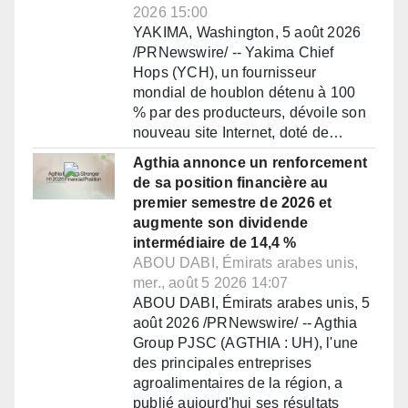
2026 15:00
YAKIMA, Washington, 5 août 2026
/PRNewswire/ -- Yakima Chief
Hops (YCH), un fournisseur
mondial de houblon détenu à 100
% par des producteurs, dévoile son
nouveau site Internet, doté de…
Agthia annonce un renforcement
de sa position financière au
premier semestre de 2026 et
augmente son dividende
intermédiaire de 14,4 %
ABOU DABI, Émirats arabes unis,
mer., août 5 2026 14:07
ABOU DABI, Émirats arabes unis, 5
août 2026 /PRNewswire/ -- Agthia
Group PJSC (AGTHIA : UH), l'une
des principales entreprises
agroalimentaires de la région, a
publié aujourd'hui ses résultats