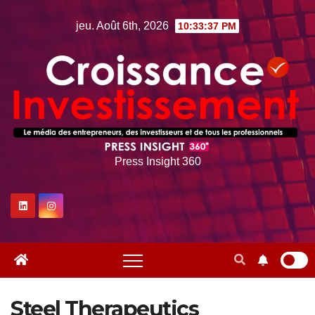
Skip
jeu. Août 6th, 2026
10:33:38 PM
to
content
Press Insight 360
Steel Therapeutics