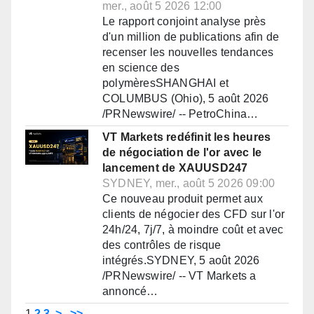
mer., août 5 2026 12:00
Le rapport conjoint analyse près
d'un million de publications afin de
recenser les nouvelles tendances
en science des
polymèresSHANGHAI et
COLUMBUS (Ohio), 5 août 2026
/PRNewswire/ -- PetroChina…
VT Markets redéfinit les heures
de négociation de l'or avec le
lancement de XAUUSD247
SYDNEY, mer., août 5 2026 09:00
Ce nouveau produit permet aux
clients de négocier des CFD sur l'or
24h/24, 7j/7, à moindre coût et avec
des contrôles de risque
intégrés.SYDNEY, 5 août 2026
/PRNewswire/ -- VT Markets a
annoncé…
1
2
3
>
>>