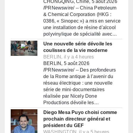
CHONGQING, Chine, 5 août 2026
/PRNewswire/ -- China Petroleum
& Chemical Corporation (HKG :
0386, « Sinopec ») a mis en service
une installation de résine d'alcool
polyvinylique de spécialité avec…
Une nouvelle série dévoile les
coulisses de la vie moderne
BERLIN, il y a 4 heures
BERLIN, 5 août 2026
/PRNewswire/ -- Des profondeurs
de la Rome antique à l'avenir du
réseau électrique : une nouvelle
série de mini-documentaires
réalisée par Nicely Done
Productions dévoile les…
Diego Mesa Puyo choisi comme
prochain directeur général et
président du GEF
WASHINGTON, il y a 5 heures