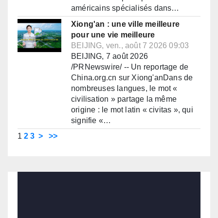
américains spécialisés dans…
Xiong'an : une ville meilleure
pour une vie meilleure
BEIJING, ven., août 7 2026 09:03
BEIJING, 7 août 2026
/PRNewswire/ -- Un reportage de
China.org.cn sur Xiong'anDans de
nombreuses langues, le mot «
civilisation » partage la même
origine : le mot latin « civitas », qui
signifie «…
1
2
3
>
>>