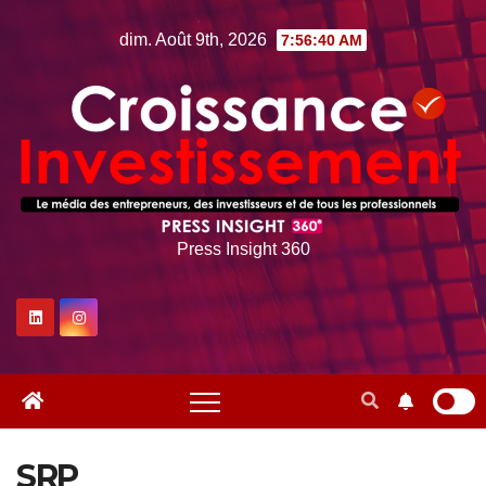
Skip
dim. Août 9th, 2026
7:56:40 AM
to
content
Press Insight 360
SRP