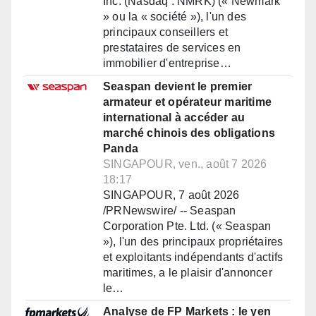
Inc. (Nasdaq : NMRK) (« Newmark
» ou la « société »), l'un des
principaux conseillers et
prestataires de services en
immobilier d'entreprise…
Seaspan devient le premier
armateur et opérateur maritime
international à accéder au
marché chinois des obligations
Panda
SINGAPOUR, ven., août 7 2026
18:17
SINGAPOUR, 7 août 2026
/PRNewswire/ -- Seaspan
Corporation Pte. Ltd. (« Seaspan
»), l'un des principaux propriétaires
et exploitants indépendants d'actifs
maritimes, a le plaisir d'annoncer
le…
Analyse de FP Markets : le yen