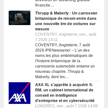
financée…
Thrupp & Maberly : Un carrossier
britannique de renom entre dans
une nouvelle ère de voitures sur
mesure
COVENTRY, Angleterre, ven., août
7 2026 14:11
COVENTRY, Angleterre, 7 août
2026 /PRNewswire/ -- L'un des
noms les plus emblématiques de
l'histoire britannique de la
carrosserie automobile entame un
nouveau chapitre. Thrupp &
Maberly, dont les…
AXA XL s'apprête à acquérir S-
RM, un cabinet international de
conseil en intelligence
d'entreprise et en cybersécurité
LONDRES, ven., août 7 2026 14:09