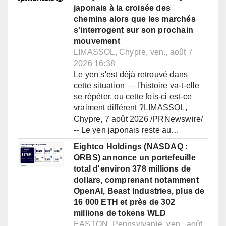
japonais à la croisée des
chemins alors que les marchés
s'interrogent sur son prochain
mouvement
LIMASSOL, Chypre, ven., août 7
2026 16:38
Le yen s'est déjà retrouvé dans
cette situation — l'histoire va-t-elle
se répéter, ou cette fois-ci est-ce
vraiment différent ?LIMASSOL,
Chypre, 7 août 2026 /PRNewswire/
-- Le yen japonais reste au…
Eightco Holdings (NASDAQ :
ORBS) annonce un portefeuille
total d'environ 378 millions de
dollars, comprenant notamment
OpenAI, Beast Industries, plus de
16 000 ETH et près de 302
millions de tokens WLD
EASTON, Pennsylvanie, ven., août