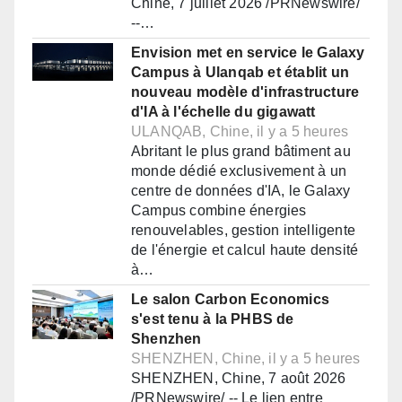
Chine, 7 juillet 2026 /PRNewswire/
--…
Envision met en service le Galaxy
Campus à Ulanqab et établit un
nouveau modèle d'infrastructure
d'IA à l'échelle du gigawatt
ULANQAB, Chine, il y a 5 heures
Abritant le plus grand bâtiment au
monde dédié exclusivement à un
centre de données d'IA, le Galaxy
Campus combine énergies
renouvelables, gestion intelligente
de l'énergie et calcul haute densité
à…
Le salon Carbon Economics
s'est tenu à la PHBS de
Shenzhen
SHENZHEN, Chine, il y a 5 heures
SHENZHEN, Chine, 7 août 2026
/PRNewswire/ -- Le lien entre