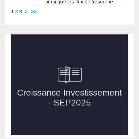
ainsi que les flux de trésorerie…
1
2
3
>
>>