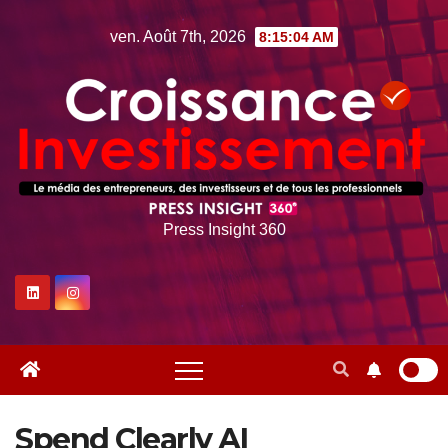
Skip
ven. Août 7th, 2026
8:15:04 AM
to
content
Press Insight 360
Spend Clearly AI