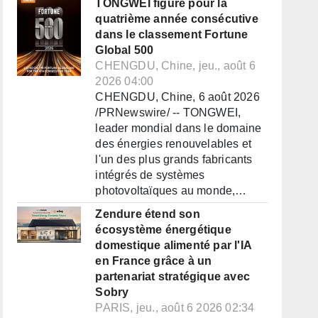
TONGWEI figure pour la
quatrième année consécutive
dans le classement Fortune
Global 500
CHENGDU, Chine, jeu., août 6
2026 04:00
CHENGDU, Chine, 6 août 2026
/PRNewswire/ -- TONGWEI,
leader mondial dans le domaine
des énergies renouvelables et
l'un des plus grands fabricants
intégrés de systèmes
photovoltaïques au monde,…
Zendure étend son
écosystème énergétique
domestique alimenté par l'IA
en France grâce à un
partenariat stratégique avec
Sobry
PARIS, jeu., août 6 2026 02:34