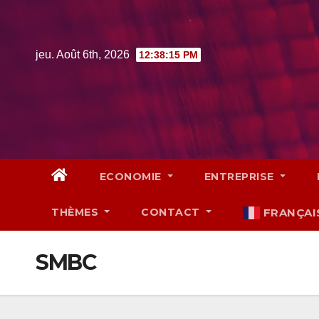
Skip
to
content
jeu. Août 6th, 2026
12:38:16 PM
ECONOMIE
ENTREPRISE
THÈMES
CONTACT
FRANÇAI
SMBC