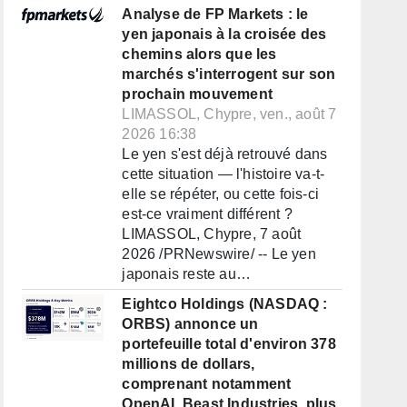
Analyse de FP Markets : le
yen japonais à la croisée des
chemins alors que les
marchés s'interrogent sur son
prochain mouvement
LIMASSOL, Chypre, ven., août 7
2026 16:38
Le yen s'est déjà retrouvé dans
cette situation — l'histoire va-t-
elle se répéter, ou cette fois-ci
est-ce vraiment différent ?
LIMASSOL, Chypre, 7 août
2026 /PRNewswire/ -- Le yen
japonais reste au…
Eightco Holdings (NASDAQ :
ORBS) annonce un
portefeuille total d'environ 378
millions de dollars,
comprenant notamment
OpenAI, Beast Industries, plus