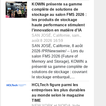
KOWIN présente sa gamme
complète de solutions de
stockage au salon FMS 2026 :
les produits de stockage
haute performance stimulent
l'innovation en matière d'IA
SAN JOSÉ, Californie, sam.,
août 8 2026 16:59
SAN JOSÉ, Californie, 8 août
2026 /PRNewswire/ -- Lors du
salon FMS 2026 (Future of
Memory and Storage), KOWIN a
présenté sa gamme complète de
solutions de stockage : couvrant
le stockage embarqué,…
HCLTech figure parmi les
entreprises les plus durables
au monde selon le magazine
TIME
NEW YORK et NOIDA, Inde,