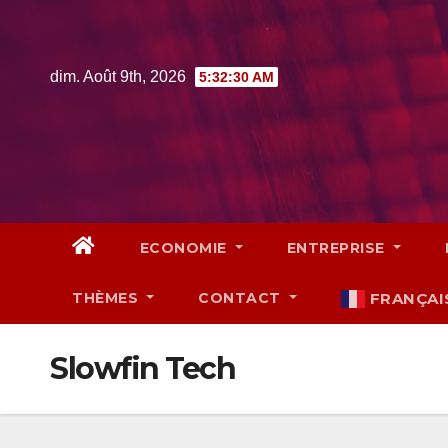
Skip
to
content
dim. Août 9th, 2026
5:32:31 AM
ECONOMIE
ENTREPRISE
THÈMES
CONTACT
FRANÇAI
Slowfin Tech