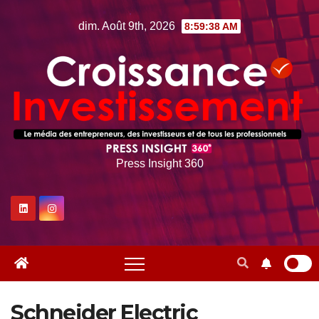
Skip
dim. Août 9th, 2026
8:59:39 AM
to
content
Press Insight 360
Schneider Electric