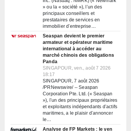
Inc. (Nasdaq : NMRK) (« Newmark
» ou la « société »), l'un des
principaux conseillers et
prestataires de services en
immobilier d'entreprise…
Seaspan devient le premier
armateur et opérateur maritime
international à accéder au
marché chinois des obligations
Panda
SINGAPOUR, ven., août 7 2026
18:17
SINGAPOUR, 7 août 2026
/PRNewswire/ -- Seaspan
Corporation Pte. Ltd. (« Seaspan
»), l'un des principaux propriétaires
et exploitants indépendants d'actifs
maritimes, a le plaisir d'annoncer
le…
Analyse de FP Markets : le yen