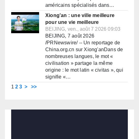
américains spécialisés dans…
Xiong'an : une ville meilleure
pour une vie meilleure
BEIJING, ven., août 7 2026 09:03
BEIJING, 7 août 2026
/PRNewswire/ -- Un reportage de
China.org.cn sur Xiong'anDans de
nombreuses langues, le mot «
civilisation » partage la même
origine : le mot latin « civitas », qui
signifie «…
1
2
3
>
>>