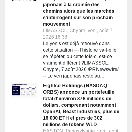
japonais à la croisée des
chemins alors que les marchés
s'interrogent sur son prochain
mouvement
LIMASSOL, Chypre, ven., août 7
2026 16:38
Le yen s'est déjà retrouvé dans
cette situation — l'histoire va-t-elle
se répéter, ou cette fois-ci est-ce
vraiment différent ?LIMASSOL,
Chypre, 7 août 2026 /PRNewswire/
-- Le yen japonais reste au…
Eightco Holdings (NASDAQ :
ORBS) annonce un portefeuille
total d'environ 378 millions de
dollars, comprenant notamment
OpenAI, Beast Industries, plus de
16 000 ETH et près de 302
millions de tokens WLD
EASTON, Pennsylvanie, ven., août