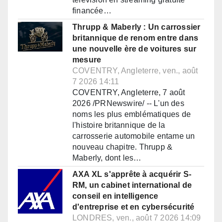
financée…
Thrupp & Maberly : Un carrossier
britannique de renom entre dans
une nouvelle ère de voitures sur
mesure
COVENTRY, Angleterre, ven., août
7 2026 14:11
COVENTRY, Angleterre, 7 août
2026 /PRNewswire/ -- L'un des
noms les plus emblématiques de
l'histoire britannique de la
carrosserie automobile entame un
nouveau chapitre. Thrupp &
Maberly, dont les…
AXA XL s'apprête à acquérir S-
RM, un cabinet international de
conseil en intelligence
d'entreprise et en cybersécurité
LONDRES, ven., août 7 2026 14:09