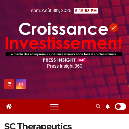
Skip
sam. Août 8th, 2026
9:15:54 PM
to
content
Press Insight 360
SC Therapeutics