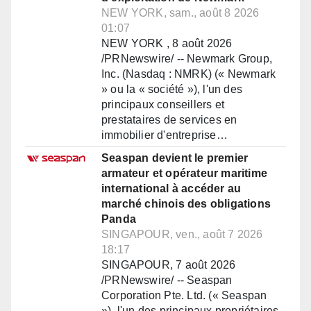
NEW YORK, sam., août 8 2026
01:07
NEW YORK , 8 août 2026
/PRNewswire/ -- Newmark Group,
Inc. (Nasdaq : NMRK) (« Newmark
» ou la « société »), l'un des
principaux conseillers et
prestataires de services en
immobilier d'entreprise…
Seaspan devient le premier
armateur et opérateur maritime
international à accéder au
marché chinois des obligations
Panda
SINGAPOUR, ven., août 7 2026
18:17
SINGAPOUR, 7 août 2026
/PRNewswire/ -- Seaspan
Corporation Pte. Ltd. (« Seaspan
»), l'un des principaux propriétaires