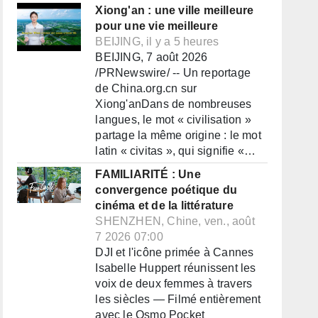
Xiong'an : une ville meilleure
pour une vie meilleure
BEIJING, il y a 5 heures
BEIJING, 7 août 2026
/PRNewswire/ -- Un reportage
de China.org.cn sur
Xiong'anDans de nombreuses
langues, le mot « civilisation »
partage la même origine : le mot
latin « civitas », qui signifie «…
FAMILIARITÉ : Une
convergence poétique du
cinéma et de la littérature
SHENZHEN, Chine, ven., août
7 2026 07:00
DJI et l'icône primée à Cannes
Isabelle Huppert réunissent les
voix de deux femmes à travers
les siècles — Filmé entièrement
avec le Osmo Pocket