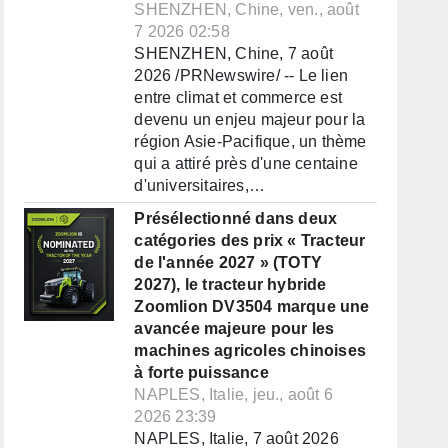
SHENZHEN, Chine, ven., août
7 2026 02:58
SHENZHEN, Chine, 7 août
2026 /PRNewswire/ -- Le lien
entre climat et commerce est
devenu un enjeu majeur pour la
région Asie-Pacifique, un thème
qui a attiré près d'une centaine
d'universitaires,…
Présélectionné dans deux
catégories des prix « Tracteur
de l'année 2027 » (TOTY
2027), le tracteur hybride
Zoomlion DV3504 marque une
avancée majeure pour les
machines agricoles chinoises
à forte puissance
NAPLES, Italie, jeu., août 6
2026 23:39
NAPLES, Italie, 7 août 2026