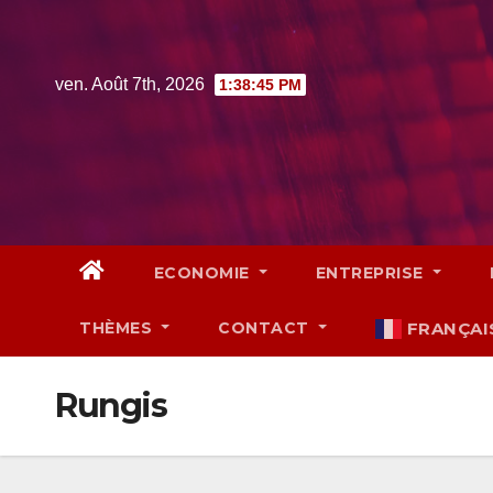
Skip
to
content
ven. Août 7th, 2026
1:38:46 PM
ECONOMIE
ENTREPRISE
THÈMES
CONTACT
FRANÇAI
Rungis