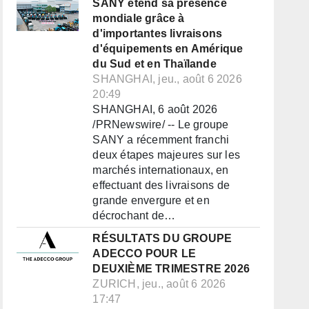
SANY étend sa présence
mondiale grâce à
d'importantes livraisons
d'équipements en Amérique
du Sud et en Thaïlande
SHANGHAI, jeu., août 6 2026
20:49
SHANGHAI, 6 août 2026
/PRNewswire/ -- Le groupe
SANY a récemment franchi
deux étapes majeures sur les
marchés internationaux, en
effectuant des livraisons de
grande envergure et en
décrochant de…
RÉSULTATS DU GROUPE
ADECCO POUR LE
DEUXIÈME TRIMESTRE 2026
ZURICH, jeu., août 6 2026
17:47