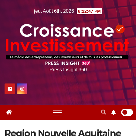
Skip
jeu. Août 6th, 2026
8:22:48 PM
to
content
Press Insight 360
Region Nouvelle Aquitaine