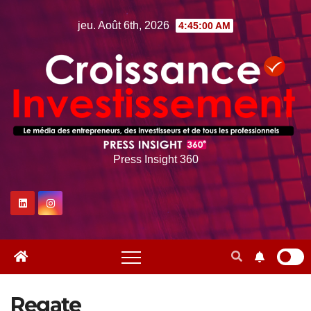
Skip
jeu. Août 6th, 2026
4:45:00 AM
to
content
Press Insight 360
Regate