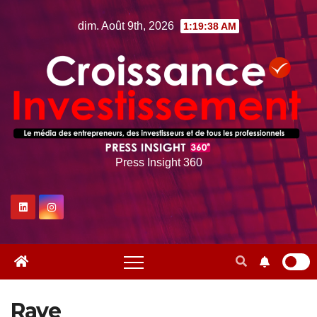
Skip
dim. Août 9th, 2026
1:19:39 AM
to
content
Press Insight 360
Rave