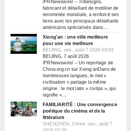
/PRNewswire/ -- Tribesigns,
fabricant et détaillant de mobilier de
renommée mondiale, a renforcé ses
liens avec les principaux détaillants
américains spécialisés dans…
Xiong'an : une ville meilleure
pour une vie meilleure
BEIJING, ven., août 7 2026 09:03
BEIJING, 7 août 2026
/PRNewswire/ -- Un reportage de
China.org.cn sur Xiong'anDans de
nombreuses langues, le mot «
civilisation » partage la même
origine : le mot latin « civitas », qui
signifie «…
FAMILIARITÉ : Une convergence
poétique du cinéma et de la
littérature
SHENZHEN, Chine, ven., août 7
2026 07:00