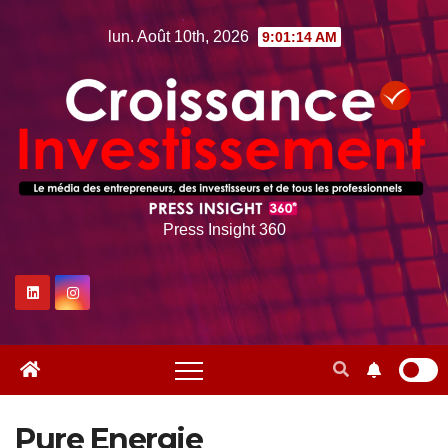
Skip
lun. Août 10th, 2026
9:01:15 AM
to
content
Press Insight 360
Pure Energie