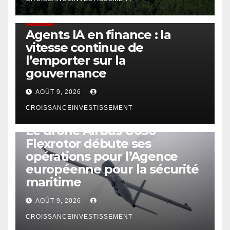
FINTECH
Agents IA en finance : la
vitesse continue de
l’emporter sur la
gouvernance
AOÛT 9, 2026
CROISSANCEINVESTISSEMENT
DRONE
Le drone Airbus U030
Flexrotor débute ses
opérations pour l’Agence
européenne pour la sécurité
maritime
AOÛT 9, 2026
CROISSANCEINVESTISSEMENT