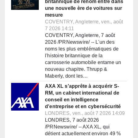
britannique de renom entre dans
une nouvelle ère de voitures sur
mesure
COVENTRY, Angleterre, ven., août
7 2026 14:11
COVENTRY, Angleterre, 7 août
2026 /PRNewswire/ -- L'un des
noms les plus emblématiques de
l'histoire britannique de la
carrosserie automobile entame un
nouveau chapitre. Thrupp &
Maberly, dont les…
AXA XL s'apprête à acquérir S-
RM, un cabinet international de
conseil en intelligence
d'entreprise et en cybersécurité
LONDRES, ven., août 7 2026 14:09
LONDRES, 7 août 2026
/PRNewswire/ -- AXA XL, qui
détient actuellement environ 49 %