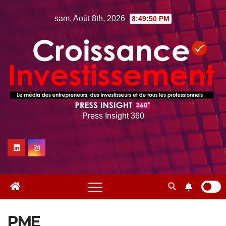
Skip
sam. Août 8th, 2026
8:49:51 PM
to
content
Press Insight 360
PME