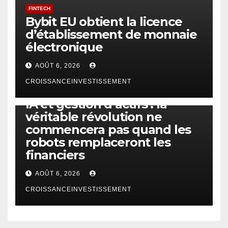
FINTECH
Bybit EU obtient la licence
d’établissement de monnaie
électronique
AOÛT 6, 2026
CROISSANCEINVESTISSEMENT
IA
TECHNOLOGIE
IA et gestion d’actifs : la
véritable révolution ne
commencera pas quand les
robots remplaceront les
financiers
AOÛT 6, 2026
CROISSANCEINVESTISSEMENT