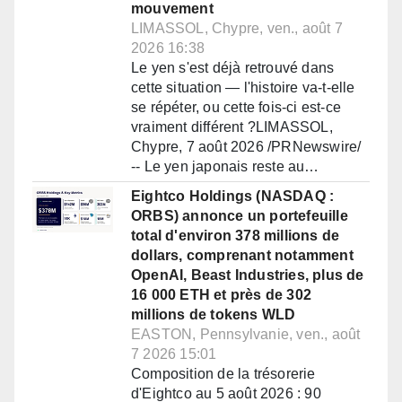
mouvement
LIMASSOL, Chypre, ven., août 7
2026 16:38
Le yen s'est déjà retrouvé dans
cette situation — l'histoire va-t-elle
se répéter, ou cette fois-ci est-ce
vraiment différent ?LIMASSOL,
Chypre, 7 août 2026 /PRNewswire/
-- Le yen japonais reste au…
Eightco Holdings (NASDAQ :
ORBS) annonce un portefeuille
total d'environ 378 millions de
dollars, comprenant notamment
OpenAI, Beast Industries, plus de
16 000 ETH et près de 302
millions de tokens WLD
EASTON, Pennsylvanie, ven., août
7 2026 15:01
Composition de la trésorerie
d'Eightco au 5 août 2026 : 90