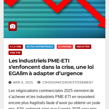
A LA UNE
ACTUS ENTREPRISES
ECONOMIE
INDUSTRIE
PME-PMI
Les industriels PME-ETI
s’enfoncent dans la crise, une loi
EGAlim à adapter d’urgence
MAR 6, 2025
CROISSANCEINVESTISSEMENT
Les négociations commerciales 2025 viennent de
s’achever et les industriels PME-ETI en ressortent
encore plus fragilisés faute d’avoir pu obtenir un juste
prix. 62% estiment ainsi que l’année 2025 sera pire…