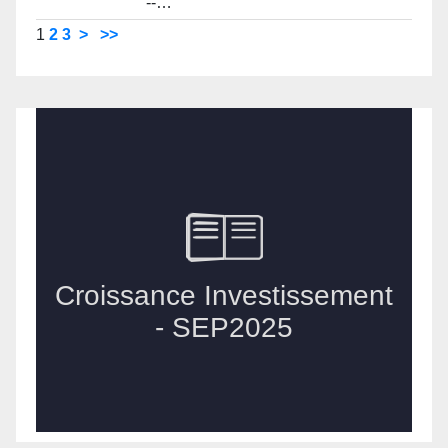
--…
1
2
3
>
>>