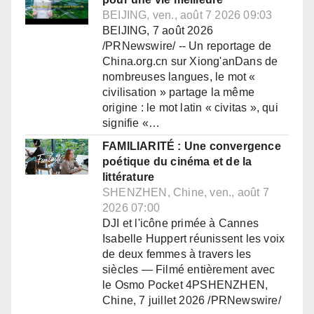
BEIJING, ven., août 7 2026 09:03
BEIJING, 7 août 2026
/PRNewswire/ -- Un reportage de
China.org.cn sur Xiong'anDans de
nombreuses langues, le mot «
civilisation » partage la même
origine : le mot latin « civitas », qui
signifie «…
FAMILIARITÉ : Une convergence
poétique du cinéma et de la
littérature
SHENZHEN, Chine, ven., août 7
2026 07:00
DJI et l'icône primée à Cannes
Isabelle Huppert réunissent les voix
de deux femmes à travers les
siècles — Filmé entièrement avec
le Osmo Pocket 4PSHENZHEN,
Chine, 7 juillet 2026 /PRNewswire/