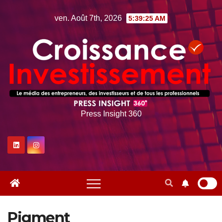
Skip
ven. Août 7th, 2026
5:39:26 AM
to
content
Press Insight 360
Pigment