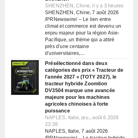
SHENZHEN, Chine, il y a 3 heures
SHENZHEN, Chine, 7 août 2026
/PRNewswire/ -- Le lien entre
climat et commerce est devenu un
enjeu majeur pour la région Asie-
Pacifique, un thème qui a attiré
près d'une centaine
d'universitaires,…
Présélectionné dans deux
catégories des prix « Tracteur de
l'année 2027 » (TOTY 2027), le
tracteur hybride Zoomlion
DV3504 marque une avancée
majeure pour les machines
agricoles chinoises à forte
puissance
NAPLES, Italie, jeu., août 6 2026
23:39
NAPLES, Italie, 7 août 2026
/PRNewswire/ -- Le tracteur hybride