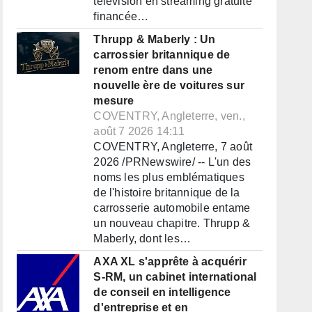
télévision en streaming gratuite
financée…
Thrupp & Maberly : Un
carrossier britannique de
renom entre dans une
nouvelle ère de voitures sur
mesure
COVENTRY, Angleterre, ven.,
août 7 2026 14:11
COVENTRY, Angleterre, 7 août
2026 /PRNewswire/ -- L'un des
noms les plus emblématiques
de l'histoire britannique de la
carrosserie automobile entame
un nouveau chapitre. Thrupp &
Maberly, dont les…
AXA XL s'apprête à acquérir
S-RM, un cabinet international
de conseil en intelligence
d'entreprise et en