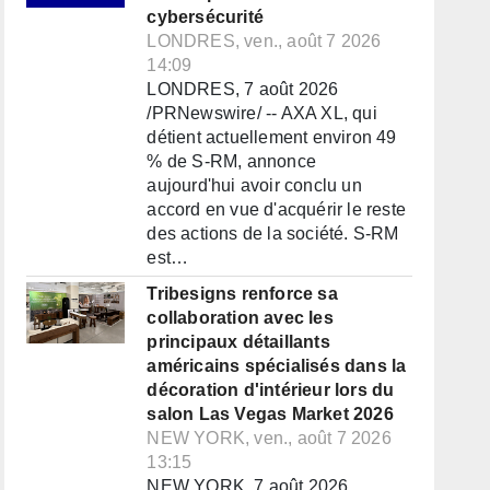
cybersécurité
LONDRES, ven., août 7 2026
14:09
LONDRES, 7 août 2026
/PRNewswire/ -- AXA XL, qui
détient actuellement environ 49
% de S-RM, annonce
aujourd'hui avoir conclu un
accord en vue d'acquérir le reste
des actions de la société. S-RM
est…
Tribesigns renforce sa
collaboration avec les
principaux détaillants
américains spécialisés dans la
décoration d'intérieur lors du
salon Las Vegas Market 2026
NEW YORK, ven., août 7 2026
13:15
NEW YORK, 7 août 2026