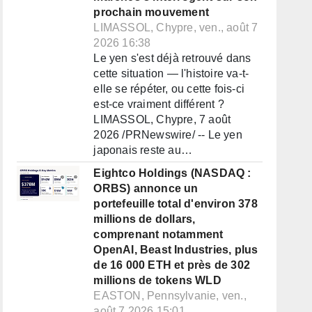
prochain mouvement
LIMASSOL, Chypre, ven., août 7
2026 16:38
Le yen s'est déjà retrouvé dans
cette situation — l'histoire va-t-
elle se répéter, ou cette fois-ci
est-ce vraiment différent ?
LIMASSOL, Chypre, 7 août
2026 /PRNewswire/ -- Le yen
japonais reste au…
Eightco Holdings (NASDAQ :
ORBS) annonce un
portefeuille total d'environ 378
millions de dollars,
comprenant notamment
OpenAI, Beast Industries, plus
de 16 000 ETH et près de 302
millions de tokens WLD
EASTON, Pennsylvanie, ven.,
août 7 2026 15:01