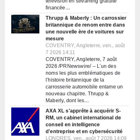
télévision en streaming gratuite
financée…
Thrupp & Maberly : Un carrossier
britannique de renom entre dans
une nouvelle ère de voitures sur
mesure
COVENTRY, Angleterre, ven., août
7 2026 14:11
COVENTRY, Angleterre, 7 août
2026 /PRNewswire/ -- L'un des
noms les plus emblématiques de
l'histoire britannique de la
carrosserie automobile entame un
nouveau chapitre. Thrupp &
Maberly, dont les…
AXA XL s'apprête à acquérir S-
RM, un cabinet international de
conseil en intelligence
d'entreprise et en cybersécurité
LONDRES, ven., août 7 2026 14:09