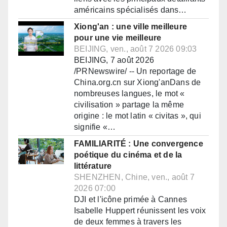
américains spécialisés dans…
Xiong'an : une ville meilleure
pour une vie meilleure
BEIJING, ven., août 7 2026 09:03
BEIJING, 7 août 2026
/PRNewswire/ -- Un reportage de
China.org.cn sur Xiong'anDans de
nombreuses langues, le mot «
civilisation » partage la même
origine : le mot latin « civitas », qui
signifie «…
FAMILIARITÉ : Une convergence
poétique du cinéma et de la
littérature
SHENZHEN, Chine, ven., août 7
2026 07:00
DJI et l'icône primée à Cannes
Isabelle Huppert réunissent les voix
de deux femmes à travers les