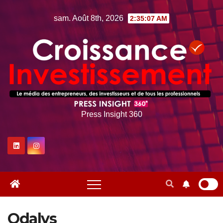
Skip
sam. Août 8th, 2026
2:35:08 AM
to
content
Press Insight 360
Odalys