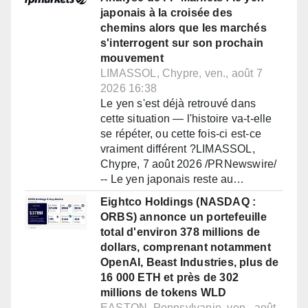
japonais à la croisée des
chemins alors que les marchés
s'interrogent sur son prochain
mouvement
LIMASSOL, Chypre, ven., août 7
2026 16:38
Le yen s'est déjà retrouvé dans
cette situation — l'histoire va-t-elle
se répéter, ou cette fois-ci est-ce
vraiment différent ?LIMASSOL,
Chypre, 7 août 2026 /PRNewswire/
-- Le yen japonais reste au…
Eightco Holdings (NASDAQ :
ORBS) annonce un portefeuille
total d'environ 378 millions de
dollars, comprenant notamment
OpenAI, Beast Industries, plus de
16 000 ETH et près de 302
millions de tokens WLD
EASTON, Pennsylvanie, ven., août