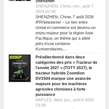
Shenzhen
SHENZHEN, Chine, ven., août 7
2026 02:58
SHENZHEN, Chine, 7 août 2026
/PRNewswire/ -- Le lien entre
climat et commerce est devenu un
enjeu majeur pour la région Asie-
Pacifique, un thème qui a attiré
près d'une centaine
d'universitaires,…
Présélectionné dans deux
catégories des prix « Tracteur de
l'année 2027 » (TOTY 2027), le
tracteur hybride Zoomlion
DV3504 marque une avancée
majeure pour les machines
agricoles chinoises à forte
puissance
NAPLES, Italie, jeu., août 6 2026
23:39