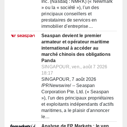
Inc. (Nasdaq : NMRK) (« Newmark
» ou la « société »), l'un des
principaux conseillers et
prestataires de services en
immobilier d'entreprise…
Seaspan devient le premier
armateur et opérateur maritime
international à accéder au
marché chinois des obligations
Panda
SINGAPOUR, ven., août 7 2026
18:17
SINGAPOUR, 7 août 2026
/PRNewswire/ -- Seaspan
Corporation Pte. Ltd. (« Seaspan
»), l'un des principaux propriétaires
et exploitants indépendants d'actifs
maritimes, a le plaisir d'annoncer
le…
Analyse de FP Markets : le yen