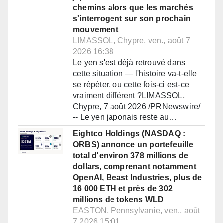
chemins alors que les marchés
s'interrogent sur son prochain
mouvement
LIMASSOL, Chypre, ven., août 7
2026 16:38
Le yen s'est déjà retrouvé dans
cette situation — l'histoire va-t-elle
se répéter, ou cette fois-ci est-ce
vraiment différent ?LIMASSOL,
Chypre, 7 août 2026 /PRNewswire/
-- Le yen japonais reste au…
Eightco Holdings (NASDAQ :
ORBS) annonce un portefeuille
total d'environ 378 millions de
dollars, comprenant notamment
OpenAI, Beast Industries, plus de
16 000 ETH et près de 302
millions de tokens WLD
EASTON, Pennsylvanie, ven., août
7 2026 15:01