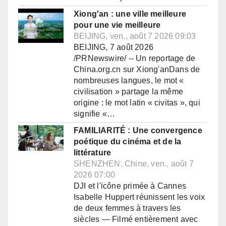
Xiong'an : une ville meilleure
pour une vie meilleure
BEIJING, ven., août 7 2026 09:03
BEIJING, 7 août 2026
/PRNewswire/ -- Un reportage de
China.org.cn sur Xiong'anDans de
nombreuses langues, le mot «
civilisation » partage la même
origine : le mot latin « civitas », qui
signifie «…
FAMILIARITÉ : Une convergence
poétique du cinéma et de la
littérature
SHENZHEN, Chine, ven., août 7
2026 07:00
DJI et l'icône primée à Cannes
Isabelle Huppert réunissent les voix
de deux femmes à travers les
siècles — Filmé entièrement avec