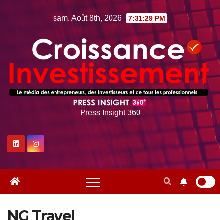
Skip
sam. Août 8th, 2026
7:31:30 PM
to
content
Press Insight 360
NG Travel