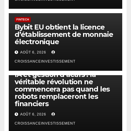
FINTECH
Bybit EU obtient la licence
d’établissement de monnaie
électronique
AOÛT 6, 2026
CROISSANCEINVESTISSEMENT
IA
TECHNOLOGIE
IA et gestion d’actifs : la
véritable révolution ne
commencera pas quand les
robots remplaceront les
financiers
AOÛT 6, 2026
CROISSANCEINVESTISSEMENT