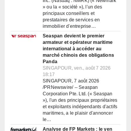
Inc. (Nasdaq : NMRK) (« Newmark
» ou la « société »), l'un des
principaux conseillers et
prestataires de services en
immobilier d'entreprise…
Seaspan devient le premier
armateur et opérateur maritime
international à accéder au
marché chinois des obligations
Panda
SINGAPOUR, ven., août 7 2026
18:17
SINGAPOUR, 7 août 2026
/PRNewswire/ -- Seaspan
Corporation Pte. Ltd. (« Seaspan
»), l'un des principaux propriétaires
et exploitants indépendants d'actifs
maritimes, a le plaisir d'annoncer
le…
Analyse de FP Markets : le yen