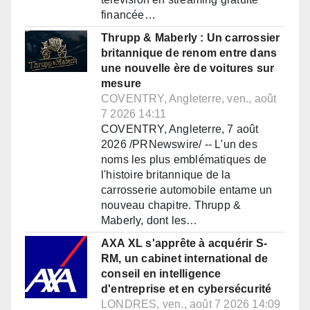
financée…
Thrupp & Maberly : Un carrossier
britannique de renom entre dans
une nouvelle ère de voitures sur
mesure
COVENTRY, Angleterre, ven., août
7 2026 14:11
COVENTRY, Angleterre, 7 août
2026 /PRNewswire/ -- L'un des
noms les plus emblématiques de
l'histoire britannique de la
carrosserie automobile entame un
nouveau chapitre. Thrupp &
Maberly, dont les…
AXA XL s'apprête à acquérir S-
RM, un cabinet international de
conseil en intelligence
d'entreprise et en cybersécurité
LONDRES, ven., août 7 2026 14:09