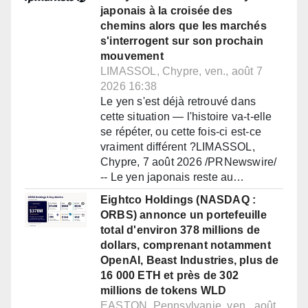
japonais à la croisée des
chemins alors que les marchés
s'interrogent sur son prochain
mouvement
LIMASSOL, Chypre, ven., août 7
2026 16:38
Le yen s'est déjà retrouvé dans
cette situation — l'histoire va-t-elle
se répéter, ou cette fois-ci est-ce
vraiment différent ?LIMASSOL,
Chypre, 7 août 2026 /PRNewswire/
-- Le yen japonais reste au…
Eightco Holdings (NASDAQ :
ORBS) annonce un portefeuille
total d'environ 378 millions de
dollars, comprenant notamment
OpenAI, Beast Industries, plus de
16 000 ETH et près de 302
millions de tokens WLD
EASTON, Pennsylvanie, ven., août