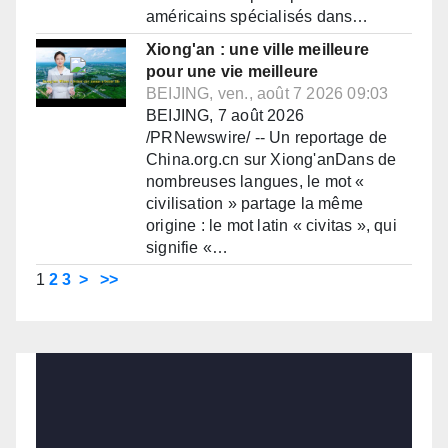
américains spécialisés dans…
Xiong'an : une ville meilleure
pour une vie meilleure
BEIJING, ven., août 7 2026 09:03
BEIJING, 7 août 2026
/PRNewswire/ -- Un reportage de
China.org.cn sur Xiong'anDans de
nombreuses langues, le mot «
civilisation » partage la même
origine : le mot latin « civitas », qui
signifie «…
1
2
3
>
>>