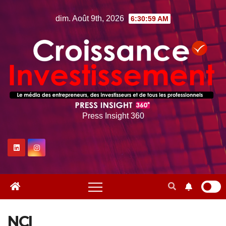
Skip
dim. Août 9th, 2026
6:30:59 AM
to
content
Press Insight 360
NCI