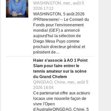
WASHINGTON, mer., août 5
2026 17:12
WASHINGTON, 5 août 2026
/PRNewswire/ -- Le Conseil du
Fonds pour l'environnement
mondial (GEF) a annoncé
aujourd'hui la sélection de
Diego Mesa Puyo comme
prochain directeur général et
président de…
Haier s'associe à AO 1 Point
Slam pour faire entrer le
tennis amateur sur la scène
du Grand Chelem
QINGDAO, Chine, mer., août 5
2026 16:04
Ce partenariat offre aux acteurs
locaux une nouvelle façon de
vivre l'Open
d'AustralieQINGDAO, Chine, 5