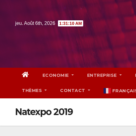
Skip
to
content
jeu. Août 6th, 2026
1:31:11 AM
ECONOMIE
ENTREPRISE
THÈMES
CONTACT
FRANÇAI
Natexpo 2019